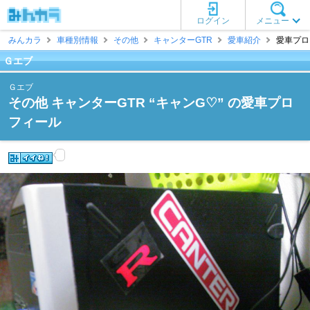
ログイン
メニュー
みんカラ
車種別情報
その他
キャンターGTR
愛車紹介
愛車プロ
Ｇエブ
Ｇエブ
その他 キャンターGTR “キャンG♡” の愛車プロ
フィール