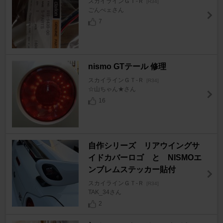
スカイラインＧＴ‐Ｒ
[R34]
ごんべェさん
7
nismo GTテール 修理
スカイラインＧＴ‐Ｒ
[R34]
☆山ちゃん★さん
16
自作シリーズ リアウイングサ
イドカバーロゴ と NISMOエ
ンブレムステッカー貼付
スカイラインＧＴ‐Ｒ
[R34]
TAK_34さん
2