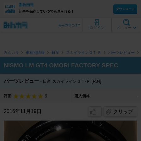
ダウンロード
記事を保存していつでも見られる！
みんカラとは？
ログイン
メニュー
みんカラ
車種別情報
日産
スカイラインＧＴ‐Ｒ
パーツレビュー
NISMO LM GT4 OMORI FACTORY SPEC
パーツレビュー
日産 スカイラインＧＴ‐Ｒ [R34]
5
評価
購入価格
-
2016年11月19日
クリップ