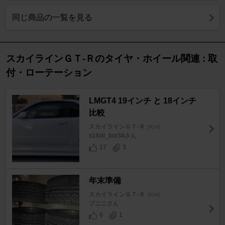
同じ商品の一覧を見る
スカイラインＧＴ‐Ｒのタイヤ・ホイール関連 : 取
付・ローテーション
LMGT4 19インチ と 18インチ
比較
スカイラインＧＴ‐Ｒ
[R34]
s14sil_bnr34さん
17
3
年末準備
スカイラインＧＴ‐Ｒ
[R34]
プニニさん
6
1