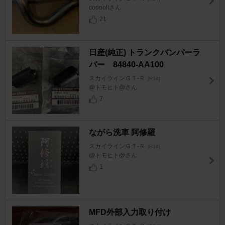
coooollさん
21
日産(純正) トランクバンパーラ
バー 84840-AA100
スカイラインＧＴ‐Ｒ
[R34]
@トモヒト@さん
7
ながら洗車 阿修羅
スカイラインＧＴ‐Ｒ
[R34]
@トモヒト@さん
1
MFD外部入力取り付け