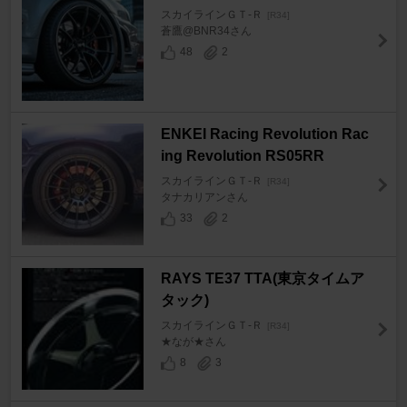
スカイラインＧＴ‐Ｒ
[R34]
蒼鷹@BNR34さん
48
2
ENKEI Racing Revolution Rac
ing Revolution RS05RR
スカイラインＧＴ‐Ｒ
[R34]
タナカリアンさん
33
2
RAYS TE37 TTA(東京タイムア
タック)
スカイラインＧＴ‐Ｒ
[R34]
★なが★さん
8
3