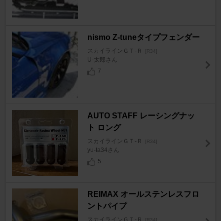
nismo Z-tuneタイプフェンダー
スカイラインＧＴ‐Ｒ
[R34]
U-太郎さん
7
AUTO STAFF レーシングナッ
ト ロング
スカイラインＧＴ‐Ｒ
[R34]
yu-ta34さん
5
REIMAX オールステンレスフロ
ントパイプ
スカイラインＧＴ‐Ｒ
[R34]