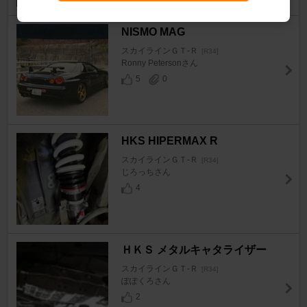
NISMO MAG
スカイラインＧＴ‐Ｒ
[R34]
Ronny Petersonさん
5
0
HKS HIPERMAX R
スカイラインＧＴ‐Ｒ
[R34]
じろっちさん
4
ＨＫＳ メタルキャタライザー
スカイラインＧＴ‐Ｒ
[R34]
ぽぽくろさん
2