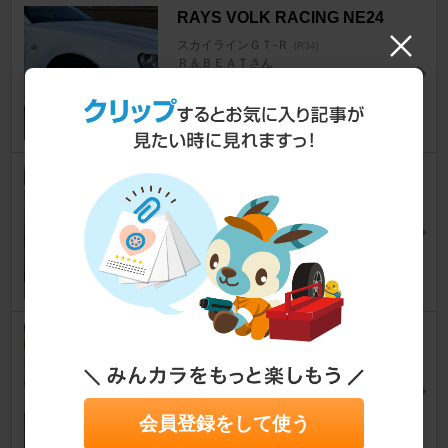
RAYS VOLK RACING NE24
スカイラインＧＴ‐Ｒ
[R34]
Ｒ＆ＢＥＡＴさん
23
0
SSR GTX04
スカイラインＧＴ‐Ｒ
[R34]
tshimuさん
7
0
ENKEI Racing Revolution RS
05RR
スカイラインＧＴ‐Ｒ
[R34]
とも☆くんさん
会員登録をして使う
18
0