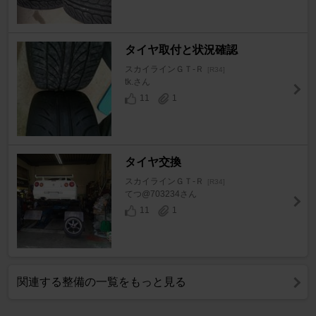
タイヤ取付と状況確認
スカイラインＧＴ‐Ｒ
[R34]
tk.さん
11
1
タイヤ交換
スカイラインＧＴ‐Ｒ
[R34]
てつ@703234さん
11
1
関連する整備の一覧をもっと見る