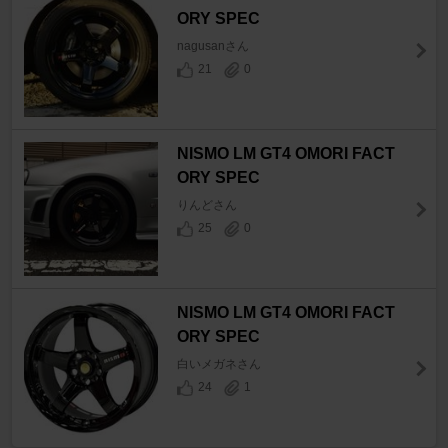
ORY SPEC
nagusanさん
21
0
NISMO LM GT4 OMORI FACT
ORY SPEC
りんどさん
25
0
NISMO LM GT4 OMORI FACT
ORY SPEC
白いメガネさん
24
1