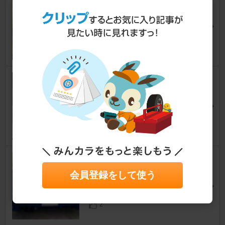
N Ⅱ
スカイラインＧＴ‐Ｒ
[R34]
蒼鷹@BNR34さん
25
0
レクサス(純正) LC500 ブレーキ
ローター
スカイラインＧＴ‐Ｒ
[R34]
らぃぽさん
12
GANADOR ガナドールマフラ
ー
会員登録をして使う
スカイラインＧＴ‐Ｒ
[R34]
strikeRさん
2