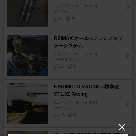
スカイラインＧＴ‐Ｒ
[R34]
ゆX5さん
9
0
REIMAX オールステンレスマフ
ラーシステム
スカイラインＧＴ‐Ｒ
[R34]
パープル３さん
11
0
KAKIMOTO RACING / 柿本改
GT1.0Z Racing
スカイラインＧＴ‐Ｒ
[R34]
カチオさん
12
0
Mine's SILENCE-VX PRO TITA