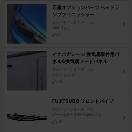
日産オプションパーツ ヘッドラ
ンプフィニッシャー
スカイラインＧＴ‐Ｒ
[R34]
strikeRさん
0
イナバガレージ 換気扇取付用パ
ネル&換気扇フードパネル
スカイラインＧＴ‐Ｒ
[R34]
ひなとも♪さん
22
FUJITSUBO フロントパイプ
スカイラインＧＴ‐Ｒ
[R34]
びーえぬあーる34 V-specⅡさん
24