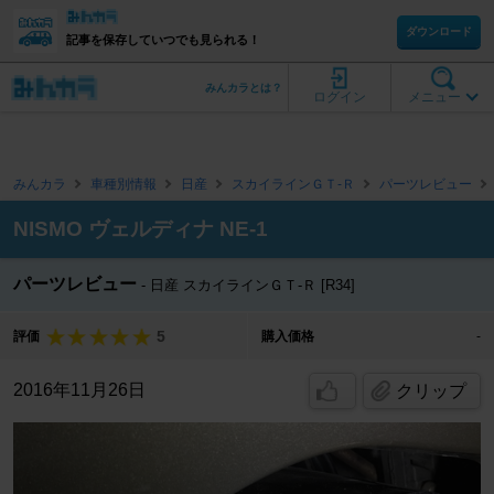
ダウンロード
記事を保存していつでも見られる！
みんカラとは？
ログイン
メニュー
みんカラ
車種別情報
日産
スカイラインＧＴ‐Ｒ
パーツレビュー
NISMO ヴェルディナ NE-1
パーツレビュー
日産 スカイラインＧＴ‐Ｒ [R34]
5
評価
購入価格
-
2016年11月26日
クリップ