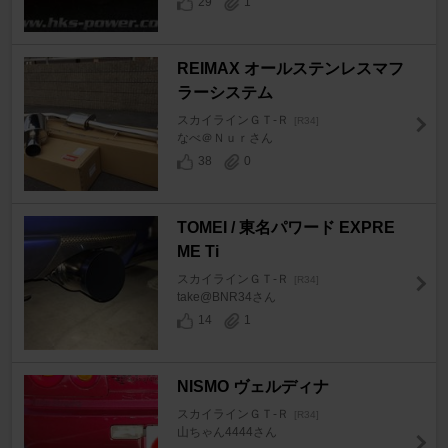
29
1
REIMAX オールステンレスマフ
ラーシステム
スカイラインＧＴ‐Ｒ
[R34]
なべ＠Ｎｕｒさん
38
0
TOMEI / 東名パワード EXPRE
ME Ti
スカイラインＧＴ‐Ｒ
[R34]
take@BNR34さん
14
1
NISMO ヴェルディナ
スカイラインＧＴ‐Ｒ
[R34]
山ちゃん4444さん