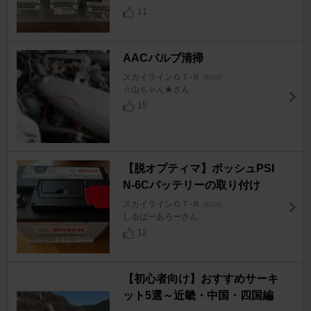
11
AACバルブ清掃
スカイラインＧＴ‐Ｒ
[R34]
☆山ちゃん★さん
15
【脱オプティマ】ボッシュPSI
N-6Cバッテリーの取り付け
スカイラインＧＴ‐Ｒ
[R34]
しるばーあろーさん
12
【初心者向け】おすすめサーキ
ット5選～近畿・中国・四国編