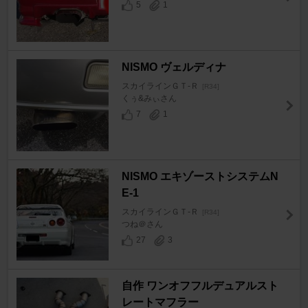
5
1
NISMO ヴェルディナ
スカイラインＧＴ‐Ｒ
[R34]
くぅ&みぃさん
7
1
NISMO エキゾーストシステムN
E-1
スカイラインＧＴ‐Ｒ
[R34]
つね＠さん
27
3
自作 ワンオフフルデュアルスト
レートマフラー