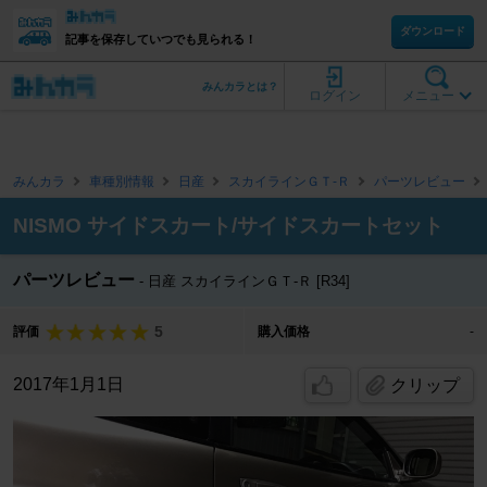
ダウンロード
記事を保存していつでも見られる！
みんカラとは？
ログイン
メニュー
みんカラ
車種別情報
日産
スカイラインＧＴ‐Ｒ
パーツレビュー
NISMO サイドスカート/サイドスカートセット
パーツレビュー
日産 スカイラインＧＴ‐Ｒ [R34]
5
評価
購入価格
-
2017年1月1日
クリップ