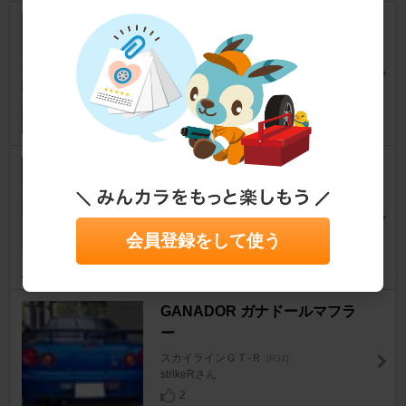
BRIDGESTONE POTENZA S0
07A
スカイラインＧＴ‐Ｒ
[R34]
Michael Knightさん
10
レクサス(純正) LC500 ブレーキ
ローター
スカイラインＧＴ‐Ｒ
[R34]
らぃぽさん
会員登録をして使う
12
GANADOR ガナドールマフラ
ー
スカイラインＧＴ‐Ｒ
[R34]
strikeRさん
2