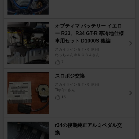
オプティマ バッテリー イエロ
ー R33、R34 GT-R 寒冷地仕様
車用セット D1000S 後編
スカイラインＧＴ‐Ｒ
[R34]
わっちゃん＠ＲＣ３４さん
7
スロポジ交換
スカイラインＧＴ‐Ｒ
[R34]
Tky.Jpnさん
15
r34の後期純正アルミペダル交
換