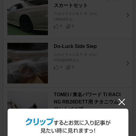
スカートセット
スカイラインＧＴ‐Ｒ
[R34]
r-bloodさん
6
0
Do-Luck Side Step
スカイラインＧＴ‐Ｒ
[R34]
YOU@34Rさん
4
0
TOMEI / 東名パワード Ti RACI
NG RB26DETT用 チタニウムフ
ロントパイプ
スカイラインＧＴ‐Ｒ
[R34]
らぃぽさん
7