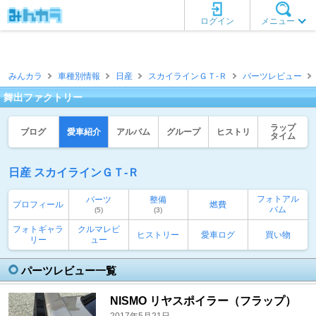
ログイン
メニュー
みんカラ
車種別情報
日産
スカイラインＧＴ‐Ｒ
パーツレビュー
舞出ファクトリー
ラップ
ブログ
愛車紹介
アルバム
グループ
ヒストリ
タイム
日産 スカイラインＧＴ‐Ｒ
フォトアル
パーツ
整備
プロフィール
燃費
バム
(5)
(3)
フォトギャラ
クルマレビ
ヒストリー
愛車ログ
買い物
リー
ュー
パーツレビュー一覧
NISMO リヤスポイラー（フラップ）