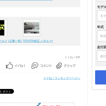
モデ
年式
ールド
| 記事一覧 |
TOYOTA純正 パネル >>
走行
イイね！0件
イイね！ランキングページへ