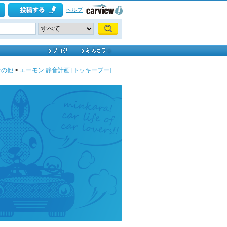
ヘルプ
その他
>
エーモン 静音計画 [トッキーブー]