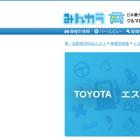
車・自動車SNSみんカラ
>
車種別情報
>
ト
TOYOTA 