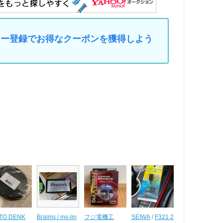
マイカー登録でお得なクーポンを獲得しよう
TTO DENK
Braims / ms-lin
フジ電機工
SEIWA
/
F321 2