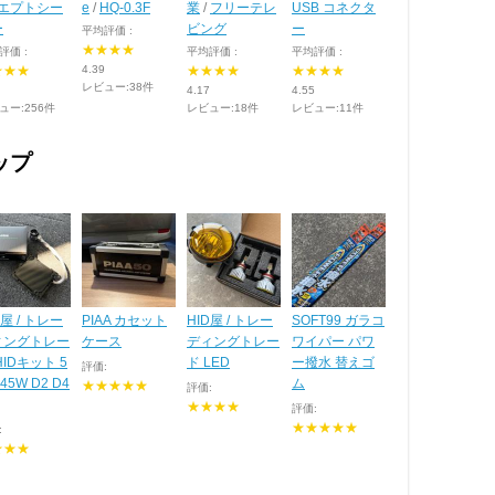
エプトシー
e
/
HQ-0.3F
業
/
フリーテレ
USB コネクタ
ー
ビング
ー
平均評価 :
★★★★
評価 :
平均評価 :
平均評価 :
★★★
4.39
★★★★
★★★★
レビュー:38件
4.17
4.55
ュー:256件
レビュー:18件
レビュー:11件
ップ
D屋 / トレー
PIAA カセット
HID屋 / トレー
SOFT99 ガラコ
ィングトレー
ケース
ディングトレー
ワイパー パワ
HIDキット 5
ド LED
ー撥水 替えゴ
評価:
45W D2 D4
ム
★★★★★
評価:
★★★★
評価:
★★★★★
:
★★★