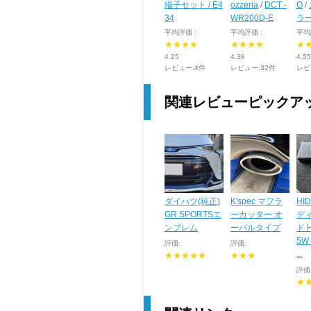
端子セット / E4
ozzeria
/
DCT -
O
/
34
WR200D-E
ラ
平均評価 :
平均評価 :
平均
★★★★
★★★★
★
4.25
4.38
4.55
レビュー:4件
レビュー:32件
レビ
関連レビューピックア
ダイハツ(純正)
K'spec マフラ
HI
GR SPORTSエ
ーカッター オ
デ
ンブレム
ーバルタイプ
ド 
5W 
評価:
評価:
...
★★★★★
★★★
評価
★