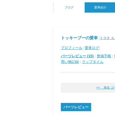
ブログ
愛車紹介
トッキーブーの愛車
[
トヨタ 
プロフィール
(
愛車ログ
)
パーツレビュー (15)
|
整備手帳
|
買い物記録
|
ラップタイム
<< 無名 ゴ
パーツレビュー