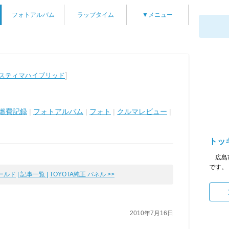
フォトアルバム
ラップタイム
▼メニュー
]
エスティマハイブリッド
燃費記録
|
フォトアルバム
|
フォト
|
クルマレビュー
|
トッ
広島市
です。
ールド
| 記事一覧 |
TOYOTA純正 パネル >>
2010年7月16日