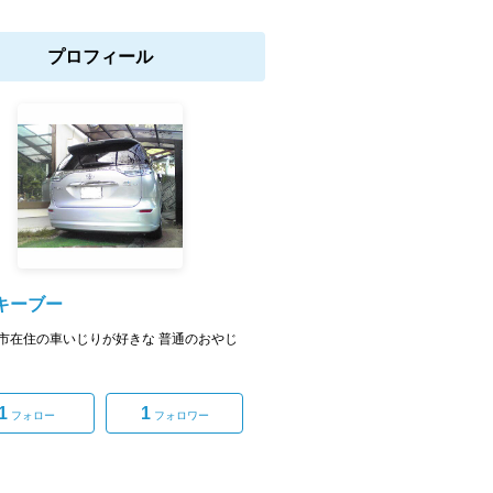
プロフィール
キーブー
在住の車いじりが好きな 普通のおやじ
1
1
フォロー
フォロワー