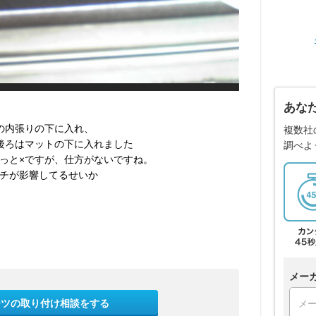
あな
の内張りの下に入れ、
複数社
後ろはマットの下に入れました
調べよ
っと×ですが、仕方がないですね。
チが影響してるせいか
メー
ーツの取り付け相談をする