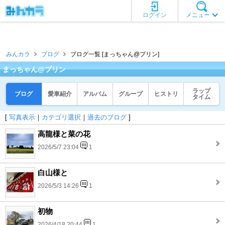
ログイン
メニュー
みんカラ
ブログ
ブログ一覧 [まっちゃん@プリン]
まっちゃん@プリン
ラップ
ブログ
愛車紹介
アルバム
グループ
ヒストリ
タイム
[
写真表示
｜
カテゴリ選択
｜
過去のブログ
]
高龍様と菜の花
2026/5/7 23:04
1
白山様と
2026/5/3 14:26
1
初物
2026/4/18 20:44
1