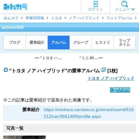
ログイン
メニュー
みんカラ
車種別情報
トヨタ
ノア ハイブリッド
フォトアルバム
akihiro926
ラップ
ブログ
愛車紹介
アルバム
グループ
ヒストリ
タイム
<< "トヨタ ハ ...
"ミニ MI ... >>
"トヨタ ノア ハイブリッド"の愛車アルバム
[1枚]
トヨタ ノア ハイブリッド
※この記事は愛車紹介で追加された画像です。
愛車紹介
https://minkara.carview.co.jp/smart/userid/616
212/car/3661469/profile.aspx
写真一覧