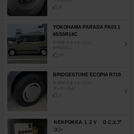
☆トモ♪さん
9
YOKOHAMA PARADA PA03 1
65/55R14C
N-VAN+スタイル
[JJ1/2]
HYKKSさん
22
BRIDGESTONE ECOPIA R710
N-VAN+スタイル
[JJ1/2]
ダンカーさん
2
ＮEKPOKKA １２Ｖ ＤＣエア
コン