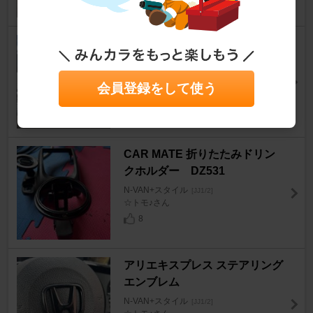
MLJ XTREME-J
N-VAN+スタイル
[JJ1/2]
yukidenki2000さん
会員登録をして使う
8
CAR MATE 折りたたみドリン
クホルダー DZ531
N-VAN+スタイル
[JJ1/2]
☆トモ♪さん
8
アリエキスプレス ステアリング
エンブレム
N-VAN+スタイル
[JJ1/2]