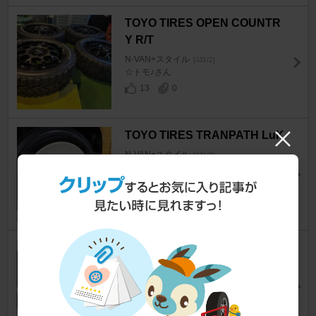
TOYO TIRES OPEN COUNTR
Y R/T
N-VAN+スタイル
[JJ1/2]
☆トモ♪さん
13
0
TOYO TIRES TRANPATH LuK
N-VAN+スタイル
[JJ1/2]
pg55さん
9
0
BRIDGESTONE W300 145/80
R12
N-VAN+スタイル
[JJ1/2]
horser36さん
58
0