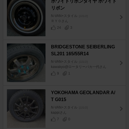
ホワイトリボンタイヤ ホワイト
リボン
N-VAN+スタイル
[JJ1/2]
ＲＹ０さん
24
3
BRIDGESTONE SEIBERLING
SL201 165/55R14
N-VAN+スタイル
[JJ1/2]
kawakyo@ロータリーバカ一代さん
9
1
YOKOHAMA GEOLANDAR A/
T G015
N-VAN+スタイル
[JJ1/2]
kappiさん
7
0