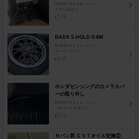
N-VAN+スタイル
[JJ1/2]
サモ1122さん
16
BADX S-HOLD S-8M
N-VAN+スタイル
[JJ1/2]
カードックさん
15
ホンダセンシングのカメラカバ
ーの取り外し
N-VAN+スタイル
[JJ1/2]
べるべっときすさん
13
Ｎバン君 ＣＶＴオイル交換②