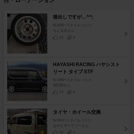
付・ローテーション
後出しですが…^^;
N-VAN+スタイル
[JJ1/2]
ちぇる吉さん
23
8
HAYASHI RACING ハヤシスト
リート タイプ STF
N-VAN+スタイル
[JJ1/2]
SRZWさん
74
6
タイヤ・ホイール交換
N-VAN+スタイル
[JJ1/2]
おやじサーファーさん
65
4