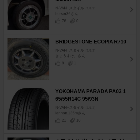
N-VAN+スタイル
[JJ1/2]
horser36さん
78
0
BRIDGESTONE ECOPIA R710
N-VAN+スタイル
[JJ1/2]
きょうすけ。さん
9
1
YOKOHAMA PARADA PA03 1
65/55R14C 95/93N
N-VAN+スタイル
[JJ1/2]
lennon.135mさん
21
10