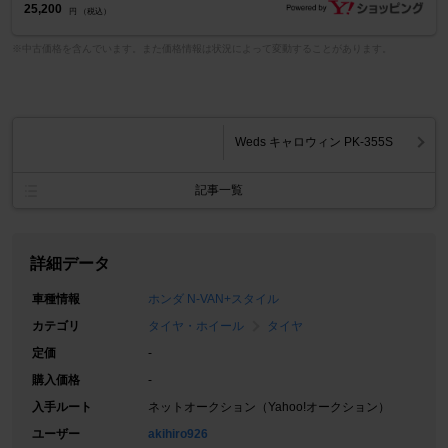
25,200
円 （税込）
※中古価格を含んでいます。また価格情報は状況によって変動することがあります。
Weds キャロウィン PK-355S
記事一覧
詳細データ
車種情報
ホンダ N-VAN+スタイル
カテゴリ
タイヤ・ホイール
タイヤ
定価
-
購入価格
-
入手ルート
ネットオークション（Yahoo!オークション）
ユーザー
akihiro926