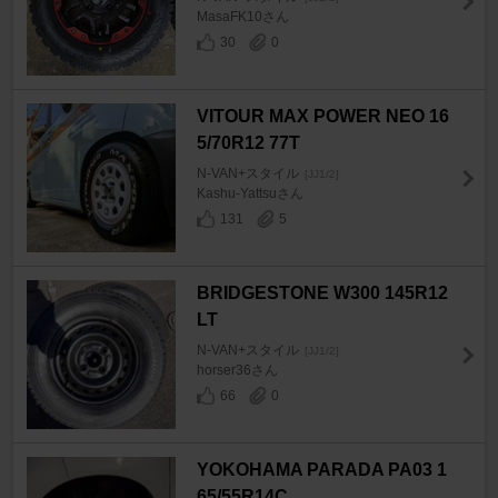
MasaFK10さん
30
0
VITOUR MAX POWER NEO 16
5/70R12 77T
N-VAN+スタイル
[JJ1/2]
Kashu-Yattsuさん
131
5
BRIDGESTONE W300 145R12
LT
N-VAN+スタイル
[JJ1/2]
horser36さん
66
0
YOKOHAMA PARADA PA03 1
65/55R14C