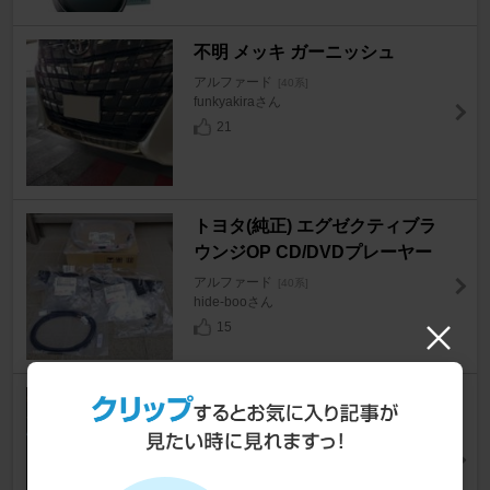
不明 メッキ ガーニッシュ
アルファード
[40系]
funkyakiraさん
21
トヨタ(純正) エグゼクティブラ
ウンジOP CD/DVDプレーヤー
アルファード
[40系]
hide-booさん
15
oricarmes アルファード40系ス
マホホルダー
アルファード
[40系]
Moizuさん