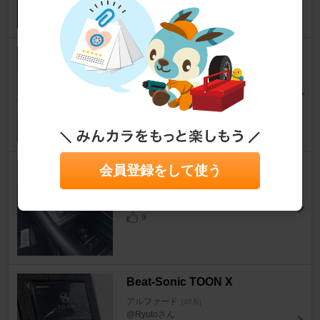
36
SPASHAN MYSTERY BOX Br
onze
アルファード
[40系]
クロちゃみさん
21
不明 スライドドアスイッチ
会員登録をして使う
アルファード
[40系]
m_maron04さん
9
Beat-Sonic TOON X
アルファード
[40系]
@Ryutoさん