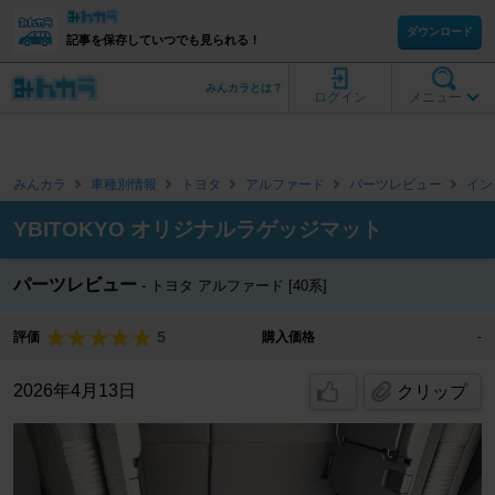
ダウンロード
記事を保存していつでも見られる！
みんカラとは？
ログイン
メニュー
みんカラ
車種別情報
トヨタ
アルファード
パーツレビュー
イン
YBITOKYO オリジナルラゲッジマット
パーツレビュー
トヨタ アルファード [40系]
5
評価
購入価格
-
2026年4月13日
クリップ