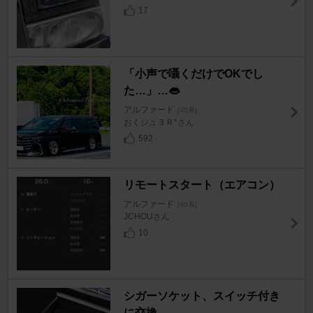
17
「小声で囁くだけでOKでし
た…」…👄
アルファード
[40系]
おくジュ３Ｒ*さん
592
リモートスタート（エアコン）
アルファード
[40系]
JCHOUさん
10
シガーソケット、スイッチ付き
に交換