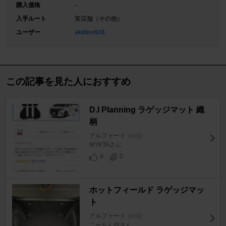
購入価格
-
入手ルート
実店舗（その他）
ユーザー
akihiro926
この記事を見た人におすすめ
D.I Planning ラゲッジマット 織
柄
アルファード
[40系]
MYKTAさん
9
0
ホットフィールド ラゲッジマッ
ト
アルファード
[40系]
こーちん@さん