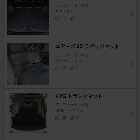
アルファード
[40系]
Ｂｕｎさん
13
3
ユアーズ 3D ラゲッジマット
アルファード
[40系]
たかーん??さん
43
0
KYG トランクマット
アルファード
[40系]
katsuティマさん
22
2