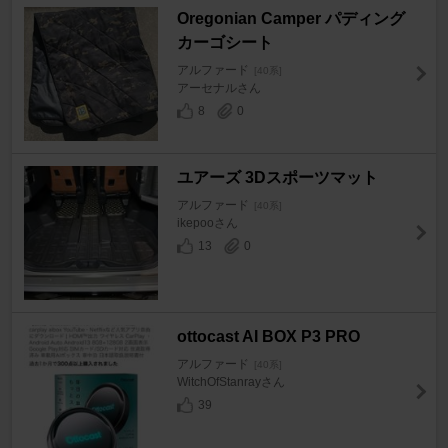
Oregonian Camper パディング
カーゴシート
アルファード
[40系]
アーセナルさん
8
0
ユアーズ 3Dスポーツマット
アルファード
[40系]
ikepooさん
13
0
ottocast AI BOX P3 PRO
アルファード
[40系]
WitchOfStanrayさん
39