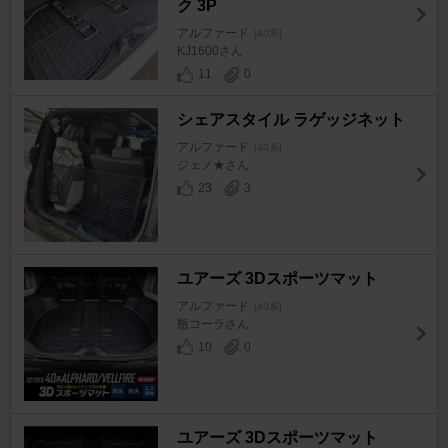
ク 3P
アルファード
[40系]
KJ1600さん
11
0
シェアスタイル ラゲッジネット
アルファード
[40系]
ジェノ★さん
23
3
ユアーズ 3Dスポーツマット
アルファード
[40系]
瓶コーラさん
10
0
ユアーズ 3Dスポーツマット