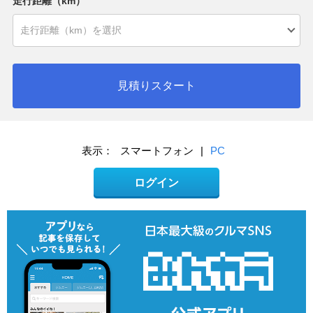
走行距離（km）
見積りスタート
表示：
スマートフォン
|
PC
ログイン