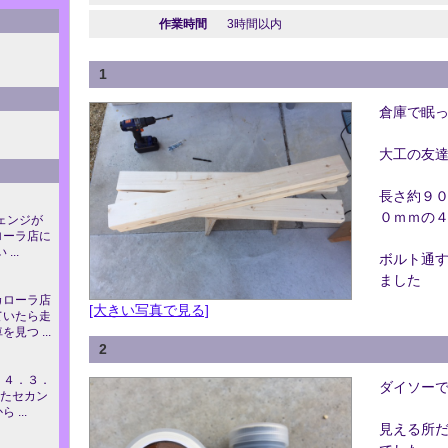
作業時間
3時間以内
1
倉庫で眠
大工の友
長さ約９
０ｍｍの
ェンジが
ローラ店に
...
ボルト通
ました
カローラ店
[大きい写真で見る]
ていたら走
見つ ...
2
２４．３．
ダイソー
ったセカン
...
見える所