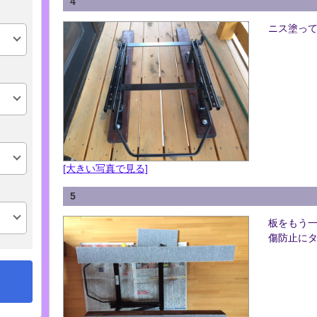
4
ニス塗っ
[大きい写真で見る]
5
板をもう
傷防止に