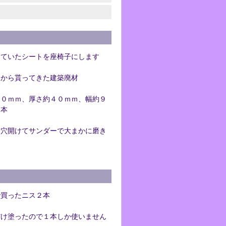
っていたシートを座椅子にします
達から貰ってきた建築廃材
００ｍｍ、厚さ約４０ｍｍ、幅約９
４本
す穴開けてサンダーで大まかに磨き
で買ったニス２本
だけ塗ったので１本しか使いません