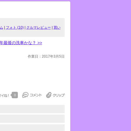
ム
|
フォト (10)
|
クルマレビュー
|
買い
年最後の洗車かな？ >>
作業日：2017年3月5日
0