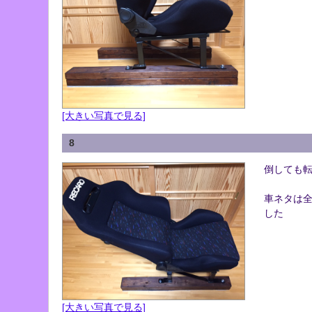
[大きい写真で見る]
8
倒しても
車ネタは
した
[大きい写真で見る]