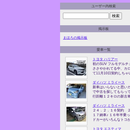
ユーザー内検索
掲示板
まほろの掲示板
愛車一覧
トヨタ ハリアー
初のSUV フルモデルチ
ささやかれてる中、カ
て11月10日契約しちゃい 
ダイハツ ミライース
新車はいらないと思い
で中古を探してもらっ
行距離１２キロの新古車を
ダイハツ ミライース
２４．２．１６契約 
１７納車♪ １６年半乗
ドカーがいろんなトコから 
トヨタ エスティマ