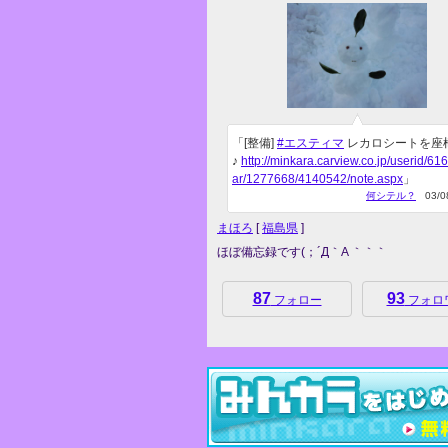
「[整備]
#エスティマ
レカロシートを座
♪
http://minkara.carview.co.jp/userid/61
ar/1277668/4140542/note.aspx
」
何シテル？
03/08
まほろ
[
福島県
]
ほぼ備忘録です(；´Д｀A ｀｀｀
87
93
フォロー
フォロ