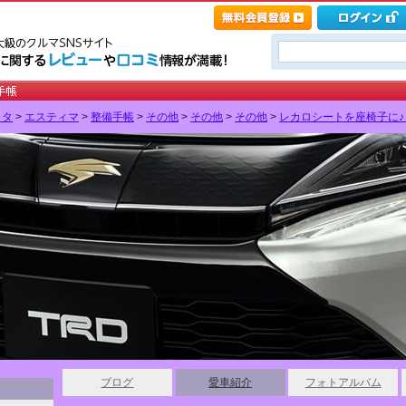
ヨタ
>
エスティマ
>
整備手帳
>
その他
>
その他
>
その他
>
レカロシートを座椅子に♪ 
ブログ
愛車紹介
フォトアルバム