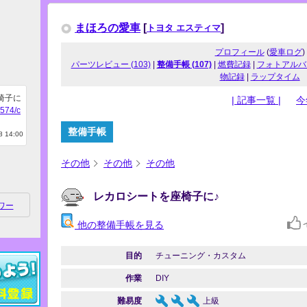
まほろの愛車
[
]
トヨタ エスティマ
プロフィール
(
愛車ログ
)
パーツレビュー (103)
|
整備手帳 (107)
|
燃費記録
|
フォトアルバ
物記録
|
ラップタイム
椅子に
| 記事一覧 |
今
6574/c
整備手帳
 14:00
その他
その他
その他
レカロシートを座椅子に♪
ワー
他の整備手帳を見る
目的
チューニング・カスタム
作業
DIY
難易度
上級