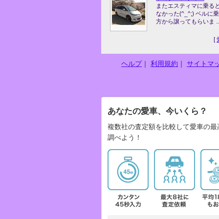
またエスティマに乗る
なかった(^_^;) ベル
方から譲ってもらいま ..
[
ヘルプ
｜
利用規約
｜
サイトマ
あなたの愛車、今いくら？
複数社の査定額を比較して愛車の最
調べよう！