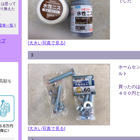
でした
とは思って
に乗り換えた
.
愛車一覧
]
ップ
[大きい写真で見る]
3
ホームセン
ルト
高額を
買ったの
４００円
[大きい写真で見る]