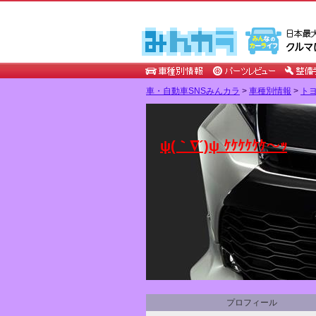
車・自動車SNSみんカラ
>
車種別情報
>
ト
ψ(｀∇´)ψ ｹｹｹｹｹｹ～ｯ
プロフィール