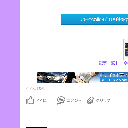
パーツの取り付け相談を
| 記事一覧 |
今
イイね！0件