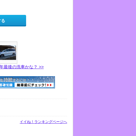
する
年最後の洗車かな？ >>
イイね！ランキングページへ