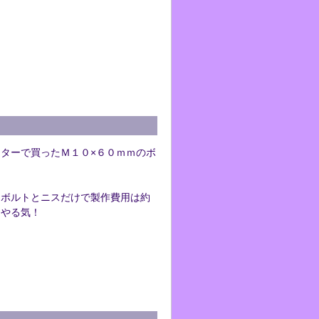
ターで買ったＭ１０×６０ｍｍのボ
はボルトとニスだけで製作費用は約
とやる気！