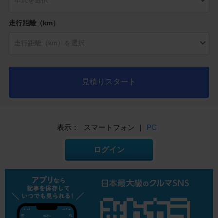
走行距離（km）
見積りスタート
表示：
スマートフォン
|
PC
ログイン