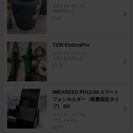
エクストレイル
[T31]
ABARTHさん
8
TEIN EnduraPro
エクストレイル
[T31]
くるくる3127さん
12
MIRAREED PH13-04 スマート
フォンホルダー（吸盤固定タイ
プ） BK
エクストレイル
[T31]
バウにゃんさん
54