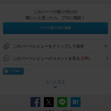
このパーツの取り付けが
難しいと思ったら、プロに相談！
パーツ取り付け相談
このパーツレビューをクリップして保存
このパーツレビューのコメントを見る
(2件)
イイね！
もっと見る