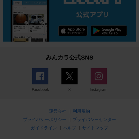
みんカラ公式SNS
Facebook
X
Instagram
運営会社
|
利用規約
プライバシーポリシー
|
プライバシーセンター
ガイドライン
|
ヘルプ
|
サイトマップ