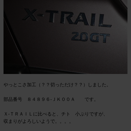
やっとこさ加工（？？切っただけ？？）しました。
部品番号 ８４８９６-ＪＫ００Ａ です。
Ｘ-ＴＲＡＩＬに比べると、チト 小ぶりですが、
収まりがよろしいようで。。。。