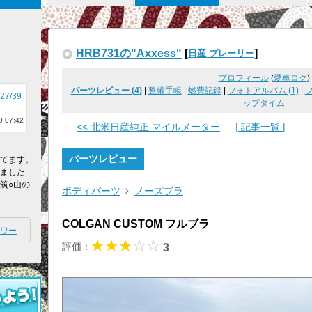
HRB731の"Axxess"
[
]
日産 プレーリー
プロフィール
(
愛車ログ
)
パーツレビュー (4)
|
整備手帳
|
燃費記録
|
フォトアルバム (1)
|
027/39
ップタイム
 07:42
<< 北米日産純正 マイルメーター
| 記事一覧 |
パーツレビュー
してます。
れました
筑○山の
ボディパーツ
ノーズブラ
COLGAN CUSTOM フルブラ
ワー
評価：
3