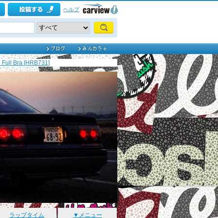
ヘルプ
ull Bra [HRB731]
ラップタイム
▼メニュー