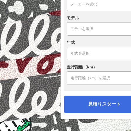
モデル
年式
走行距離（km）
見積りスタート