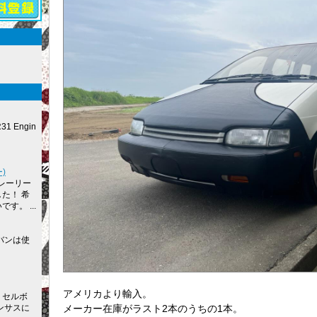
R31 Engin
)
レーリー
た！ 希
す。 ...
バンは使
アメリカより輸入。
 セルボ
メーカー在庫がラスト2本のうちの1本。
ンサスに