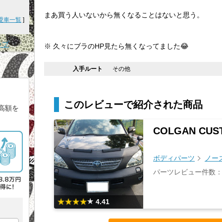
まあ買う人いないから無くなることはないと思う。
愛車一覧
]
ップ
※ 久々にブラのHP見たら無くなってました😂
入手ルート
その他
このレビューで紹介された商品
高額を
COLGAN CUST
ボディパーツ
ノー
パーツレビュー件数：
4.41