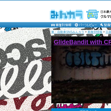
車・自動車SNSみんカラ
>
車種別情報
>
日
GlideBandit with 