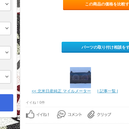
この商品の価格を比較
パーツの取り付け相談を
<< 北米日産純正 マイルメーター
| 記事一覧 |
イイね！0件