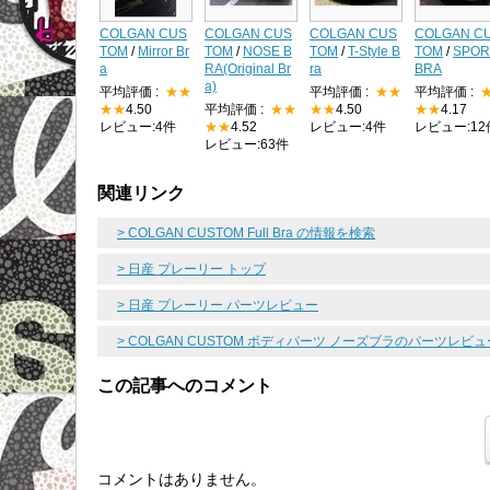
COLGAN CUS
COLGAN CUS
COLGAN CUS
COLGAN C
TOM
/
Mirror Br
TOM
/
NOSE B
TOM
/
T-Style B
TOM
/
SPOR
a
RA(Original Br
ra
BRA
a)
平均評価 :
★★
平均評価 :
★★
平均評価 :
★★
4.50
平均評価 :
★★
★★
4.50
★★
4.17
レビュー:4件
★★
4.52
レビュー:4件
レビュー:12
レビュー:63件
関連リンク
> COLGAN CUSTOM Full Bra の情報を検索
> 日産 プレーリー トップ
> 日産 プレーリー パーツレビュー
> COLGAN CUSTOM ボディパーツ ノーズブラのパーツレビ
この記事へのコメント
コメントはありません。