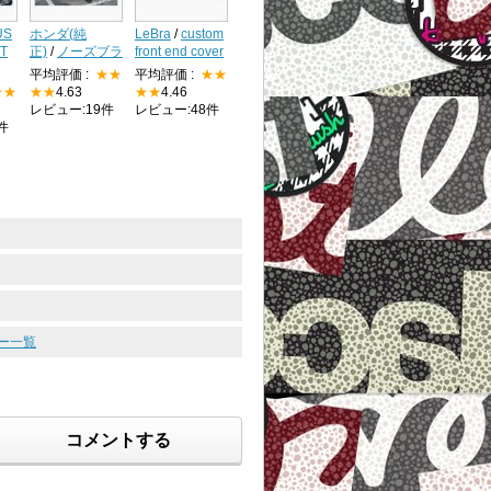
US
ホンダ(純
LeBra
/
custom
T
正)
/
ノーズブラ
front end cover
平均評価 :
★★
平均評価 :
★★
★★
★★
4.63
★★
4.46
レビュー:19件
レビュー:48件
件
ュー一覧
コメントする