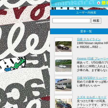
ユーザー内検索
愛車一覧
日産 スカイライン
1989 Nissan skyline H
e: RB20E→RB2 ...
Axxess (日産 プレーリー
縁あって、US仕様のプ
を新たに仲間に入れまし
少車の為、まず被らないで
日産 NV100クリッパー
初めての新車 やっぱ軽
い勝手がいいわ〜
スズキ セルボ・モード
見つけた‼︎ 唯一の写真。
クラシックです。 ダウ