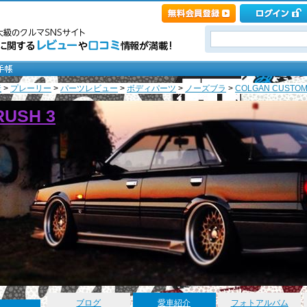
産
>
プレーリー
>
パーツレビュー
>
ボディパーツ
>
ノーズブラ
>
COLGAN CUSTOM F
CRUSH 3
ブログ
愛車紹介
フォトアルバム