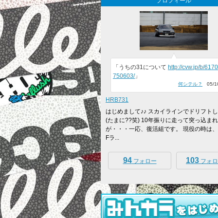
プロフィール
「うちの31について
http://cvw.jp/b/617
750603/
」
何シテル？
05/10
HRB731
はじめまして♪♪ スカイラインでドリフト
(たまに??笑) 10年振りに走って突っ込ま
が・・・一応、復活組です。 現役の時は、
Fラ...
94
103
フォロー
フォロ