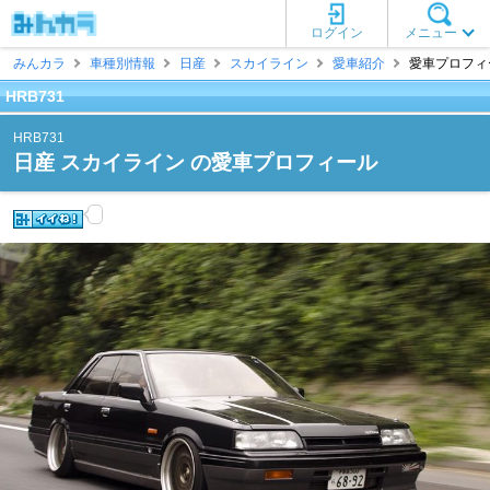
ログイン
メニュー
みんカラ
車種別情報
日産
スカイライン
愛車紹介
愛車プロフィール
HRB731
HRB731
日産 スカイライン の愛車プロフィール