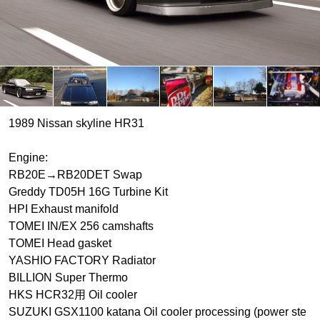
1989 Nissan skyline HR31
Engine:
RB20E→RB20DET Swap
Greddy TD05H 16G Turbine Kit
HPI Exhaust manifold
TOMEI IN/EX 256 camshafts
TOMEI Head gasket
YASHIO FACTORY Radiator
BILLION Super Thermo
HKS HCR32用 Oil cooler
SUZUKI GSX1100 katana Oil cooler processing (power ste