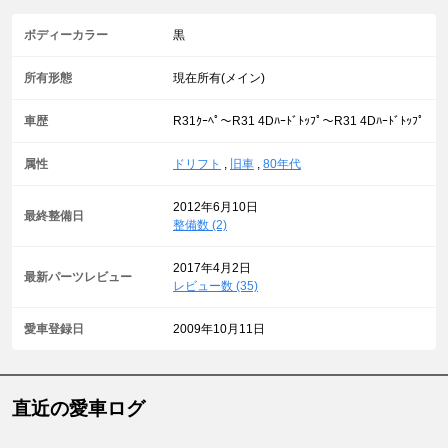
ボディーカラー
黒
所有形態
現在所有(メイン)
車歴
R31ｸｰﾍﾟ～R31 4Dﾊｰﾄﾞﾄｯﾌﾟ～R31 4Dﾊｰﾄﾞﾄｯﾌﾟ
属性
ドリフト
,
旧車
,
80年代
2012年6月10日
最終整備日
整備数 (2)
2017年4月2日
最新パーツレビュー
レビュー数 (35)
愛車登録日
2009年10月11日
直近の愛車ログ