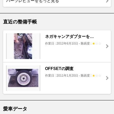
パーツレビューをもっと見る
直近の整備手帳
ネガキャンアダプターを…
作業日 : 2012年6月10日
-
難易度 :
★
☆
☆
OFFSETの調査
作業日 : 2011年1月20日
-
難易度 :
★
☆
☆
愛車データ