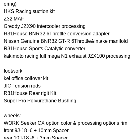
ering)
HKS Racing suction kit
Z32 MAF
Greddy JZX90 intercooler processing
R31House BNR32 6Throttle conversion adapter
Nissan Genuine BNR32 GT-R 6Throttle&intake manifold
R31House Sports Catalytic converter
kakimoto racing full mega N1 exhaust JZX100 processing
footwork:
kei office coilover kit
JIC Tension rods
R31House Rear rigit Kit
Super Pro Polyurethane Bushing
wheels:
WORK Seeker CX option color & processing options rim
front 9J-18 -6 + 10mm Spacer
rear 10J-18 -6 + 3mm Spacer