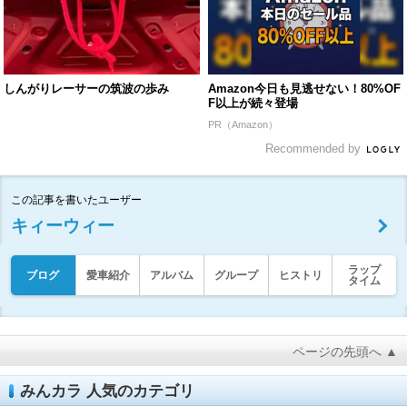
しんがりレーサーの筑波の歩み
Amazon今日も見逃せない！80%OF
F以上が続々登場
PR（Amazon）
Recommended by
この記事を書いたユーザー
キィーウィー
ラップ
ブログ
愛車紹介
アルバム
グループ
ヒストリ
タイム
ページの先頭へ ▲
みんカラ 人気のカテゴリ