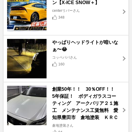
ン【X-ICE SNOW＋】
centerリバーさん
348
やっぱりヘッドライトが暗いな
ぁ〜😂
コッペパパさん
160
創業50年！！ 30％OFF！！
5年保証！ ボディガラスコー
ティング アークバリア２１施
工 メンテナンス工賃無料 愛
知県豊田市 倉地塗装 ＫＲＣ
倉地塗装さん