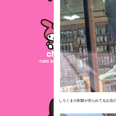
しろくまの剥製が売られてるお店