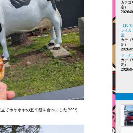
カテゴ
定）
2026/0
【10
ライカ
画
カテゴ
定）
2026/0
ドーナツ
カテゴ
定）
2026/0
てホヤホヤの五平餅を食べました(*^^*)