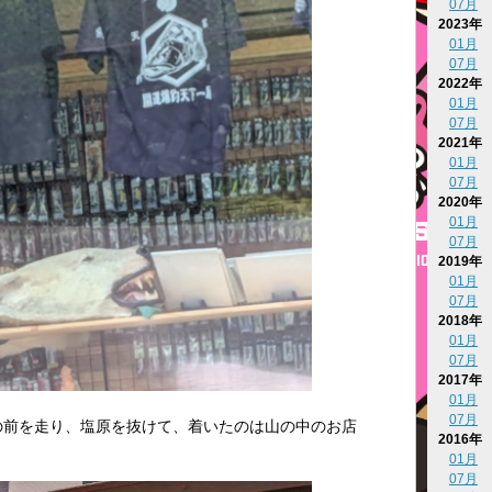
07月
2023年
01月
07月
2022年
01月
07月
2021年
01月
07月
2020年
01月
07月
2019年
01月
07月
2018年
01月
07月
2017年
01月
07月
の前を走り、塩原を抜けて、着いたのは山の中のお店
2016年
01月
07月