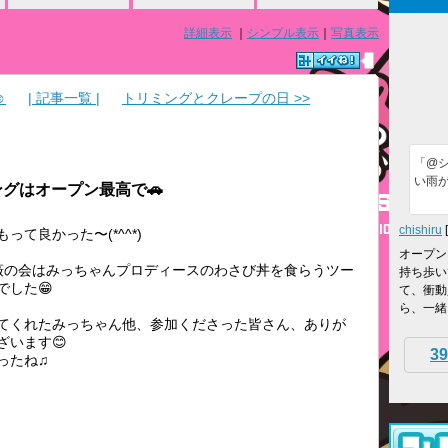
詳細表示
｜
シンプル表示
｜
写真表示
️
| 記事一覧 |
トリミングとクレープの日 >>
「@
い雨が
グはオープン最高で🚗
chishiru
って良かった〜(*^^*)
オープン
薇の会はみっちゃんプロディースのわさび丼を食らうツー
持ち歩い
でした😁
て、衝動
ら、一緒に
てくれたみっちゃん他、参加くださった皆さん、ありが
ざいます😊
39
ったね♫