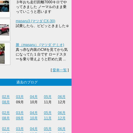
３年おち走行距離7000キロでや
ってきました ノーマルのまま乗
っていこうと思います
masaru3 (マツダ CX-30)
試乗したら、ビビッときました☺️
勝（masaru） (マツダ デミオ)
真っ赤な内装のCMを見てから気
になってた１台です ロードスタ
ーを乗り替えようと貯めた資 ...
[
愛車一覧
]
過去のブログ
02月
03月
04月
05月
06月
08月
09月
10月
11月
12月
02月
03月
04月
05月
06月
08月
09月
10月
11月
12月
02月
03月
04月
05月
06月