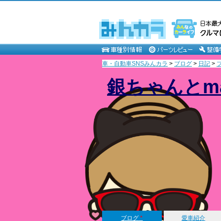
車・自動車SNSみんカラ
>
ブログ
>
日記
>
銀ちゃんとmas
ブログ
*
愛車紹介