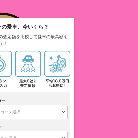
たの愛車、今いくら？
の査定額を比較して愛車の最高額を
う！
カー
ル