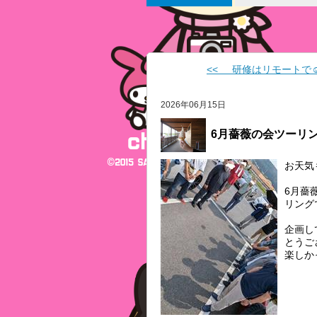
<< 研修はリモートで☺
2026年06月15日
6月薔薇の会ツーリン
お天気も
6月薔
リング
企画し
とうご
楽しか