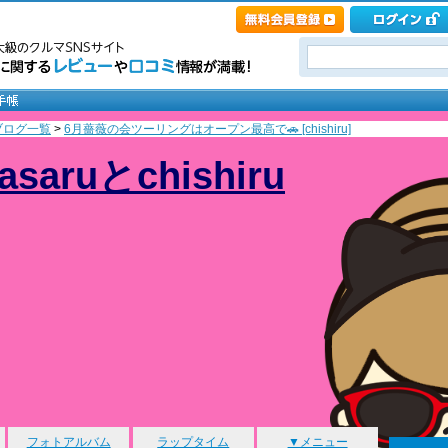
ブログ一覧
>
6月薔薇の会ツーリングはオープン最高で🚗 [chishiru]
aruとchishiru
フォトアルバム
ラップタイム
▼メニュー