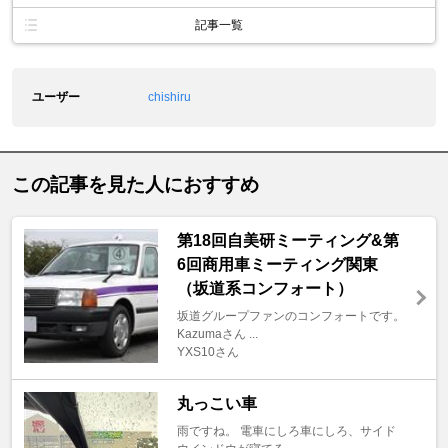
記事一覧
ユーザー
chishiru
この記事を見た人におすすめ
第18回自美研ミーティング&第
6回商用車ミーティング関東
（坂道系コンフォート）
坂道グループファンのコンフォートです。
Kazumaさん ...
YXS10さん
丸っこい車
雨ですね。 電車にしろ車にしろ、サイド