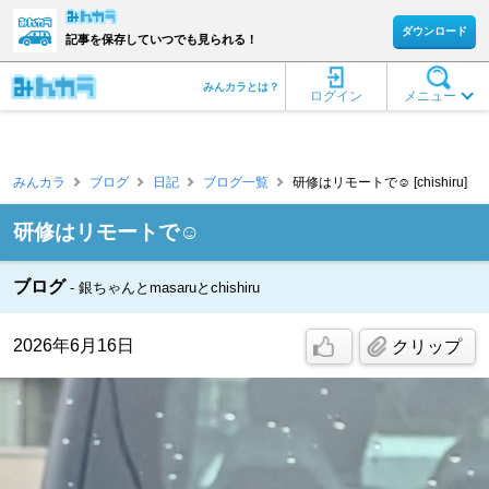
ダウンロード
記事を保存していつでも見られる！
みんカラとは？
ログイン
メニュー
みんカラ
ブログ
日記
ブログ一覧
研修はリモートで☺️ [chishiru]
研修はリモートで☺️
ブログ
銀ちゃんとmasaruとchishiru
2026年6月16日
クリップ