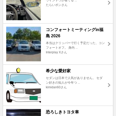
ウインドウが寝てる ...
たらいポンさん
コンフォートミーティングin福
島 2026
本当はクリッパーで行く予定だった、コン
フォートオフ。 身内 ...
Interplay Xさん
希少な愛好家
セダンは日本で人気がありません。 セダ
ン好きの知人が今年つ ...
kimidan60さん
恐ろしきトヨタ車