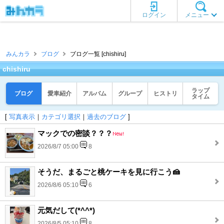
ログイン
メニュー
みんカラ
ブログ
ブログ一覧 [chishiru]
chishiru
ラップ
ブログ
愛車紹介
アルバム
グループ
ヒストリ
タイム
[
写真表示
｜
カテゴリ選択
｜
過去のブログ
]
マックでの密談？？？
2026/8/7 05:00
8
そうだ、まるごと桃ケーキを見に行こう🍰
2026/8/6 05:10
6
元気だして(*^^*)
2026/8/5 05:10
8