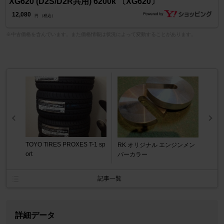
XG620 (D2S/D2R共用) 6200k 〔XG620〕
12,080
円 （税込）
※中古価格を含んでいます。また価格情報は状況によって変動することがあります。
TOYO TIRES PROXES T-1 sp
RK オリジナル エンジンメン
ort
バーカラー
記事一覧
詳細データ