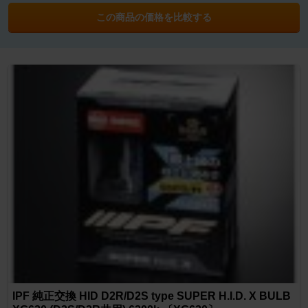
この商品の価格を比較する
IPF 純正交換 HID D2R/D2S type SUPER H.I.D. X BULB