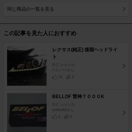
同じ商品の一覧を見る
この記事を見た人におすすめ
レクサス(純正) 後期ヘッドライ
ト
IS C
[GSE20系]
†コンペ†さん
10
0
BELLOF 雷神７０００K
IS C
[GSE20系]
smile460さん
0
0