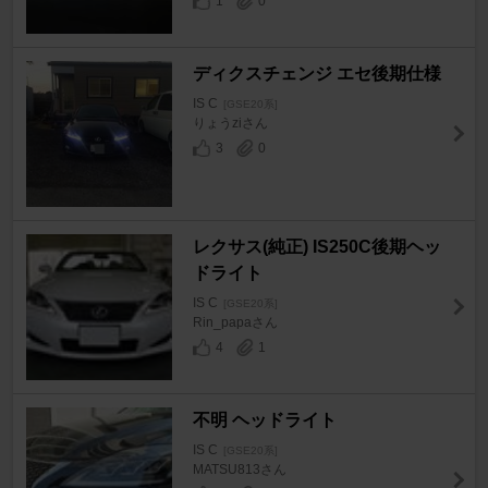
1
0
ディクスチェンジ エセ後期仕様
IS C
[GSE20系]
りょうziさん
3
0
レクサス(純正) IS250C後期ヘッ
ドライト
IS C
[GSE20系]
Rin_papaさん
4
1
不明 ヘッドライト
IS C
[GSE20系]
MATSU813さん