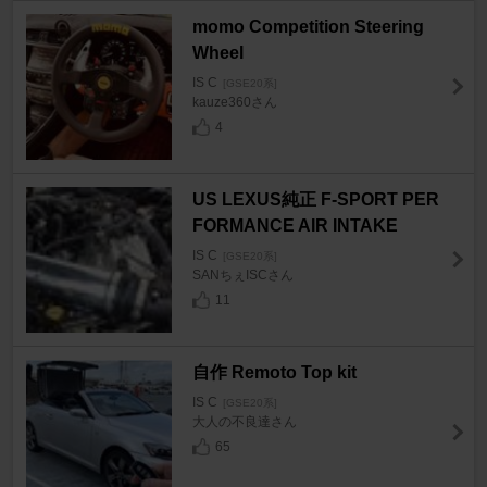
momo Competition Steering
Wheel
IS C
[GSE20系]
kauze360さん
4
US LEXUS純正 F-SPORT PER
FORMANCE AIR INTAKE
IS C
[GSE20系]
SANちぇISCさん
11
自作 Remoto Top kit
IS C
[GSE20系]
大人の不良達さん
65