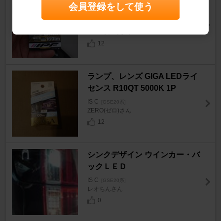
会員登録をして使う
0×31(※T8×28(29)))
IS C
[GSE20系]
ZERO(ゼロ)さん
12
ランプ、レンズ GIGA LEDライ
センス R10QT 5000K 1P
IS C
[GSE20系]
ZERO(ゼロ)さん
12
シンクデザイン ウインカー・バ
ックＬＥＤ
IS C
[GSE20系]
レオちんさん
0