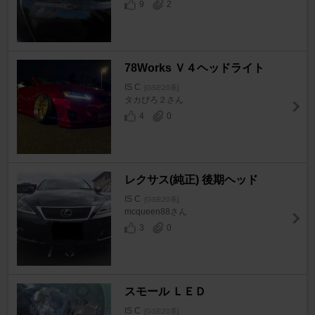
9
2
78Works Ｖ４ヘッドライト
IS C
[GSE20系]
タカぴろ２さん
4
0
レクサス(純正) 後期ヘッド
IS C
[GSE20系]
mcqueen88さん
3
0
スモール ＬＥＤ
IS C
[GSE20系]