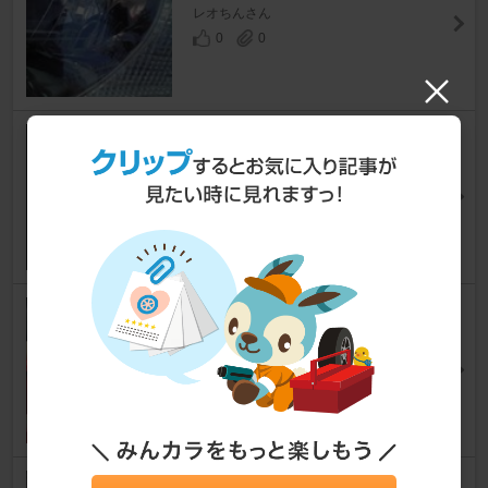
レオちんさん
0
0
PIAA 6000K
IS C
[GSE20系]
car-catsさん
0
0
あとづけ屋 IS250C専用ナビ
IS C
[GSE20系]
suzuki1219さん
14
IPF LED ルームランプ 506R(T1