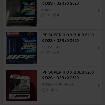
K D2S・D2R / XG620
yqmさん
10
0
IPF SUPER HID X BULB 6200
K D2S・D2R / XG620
たかまる。さん
27
0
IPF SUPER HID X BULB 6200
K D2S・D2R / XG620
榊晃輔@Elec Paradeさん
9
0