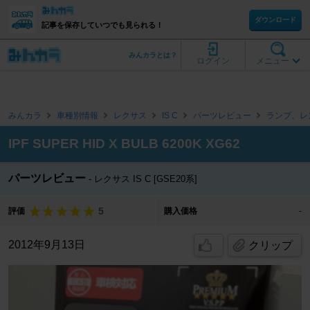
ダウンロード
記事を保存していつでも見られる！
みんカラとは？
ログイン
メニュー
みんカラ
車種別情報
レクサス
IS C
パーツレビュー
ランプ、レ
IPF SUPER HID X BULB 6200K XG62
パーツレビュー
レクサス IS C [GSE20系]
5
評価
購入価格
-
2012年9月13日
クリップ