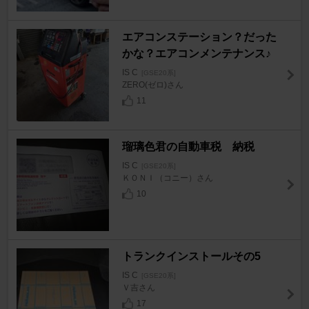
エアコンステーション？だった
かな？エアコンメンテナンス♪
IS C
[GSE20系]
ZERO(ゼロ)さん
11
瑠璃色君の自動車税 納税
IS C
[GSE20系]
ＫＯＮＩ（コニー）さん
10
トランクインストールその5
IS C
[GSE20系]
Ｖ吉さん
17