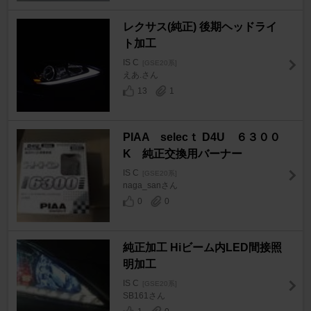
レクサス(純正) 後期ヘッドライ
ト加工
IS C
[GSE20系]
えあ.さん
13
1
PIAA selecｔ D4U ６３００
K 純正交換用バーナー
IS C
[GSE20系]
naga_sanさん
0
0
純正加工 Hiビーム内LED間接照
明加工
IS C
[GSE20系]
SB161さん