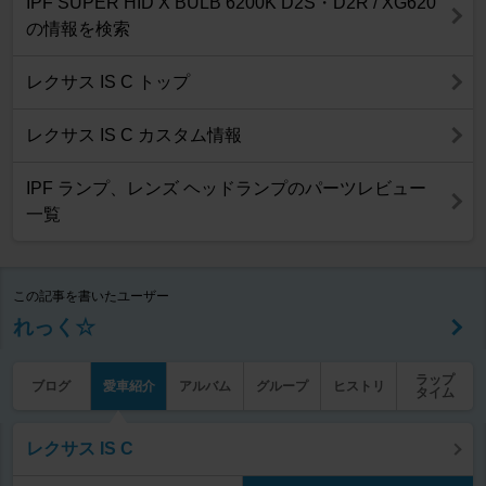
IPF SUPER HID X BULB 6200K D2S・D2R / XG620
の情報を検索
レクサス IS C トップ
レクサス IS C カスタム情報
IPF ランプ、レンズ ヘッドランプのパーツレビュー
一覧
この記事を書いたユーザー
れっく☆
ラップ
ブログ
愛車紹介
アルバム
グループ
ヒストリ
タイム
レクサス IS C