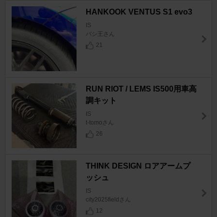
HANKOOK VENTUS S1 evo3
IS
バシ王さん
21
RUN RIOT / LEMS IS500用車高
調キット
IS
t-tomoさん
26
THINK DESIGN ロアアームプ
ッシュ
IS
city2025fieldさん
12