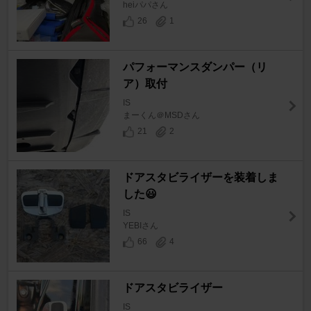
heiパパさん
26
1
パフォーマンスダンパー（リ
ア）取付
IS
まーくん＠MSDさん
21
2
ドアスタビライザーを装着しま
した😃
IS
YEBIさん
66
4
ドアスタビライザー
IS