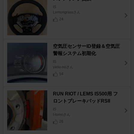
IS
Lemongrassさん
24
空気圧センサーID登録＆空気圧
警報システム初期化
IS
yasu-noさん
54
RUN RIOT / LEMS IS500用 フ
ロントブレーキパッドRSII
IS
t-tomoさん
26