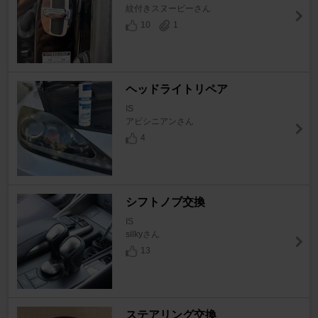
紋付きスヌーピーさん
10
1
ヘッドライトリペア
IS
アビシニアンさん
4
シフトノブ交換
IS
silkyさん
13
ステアリング交換