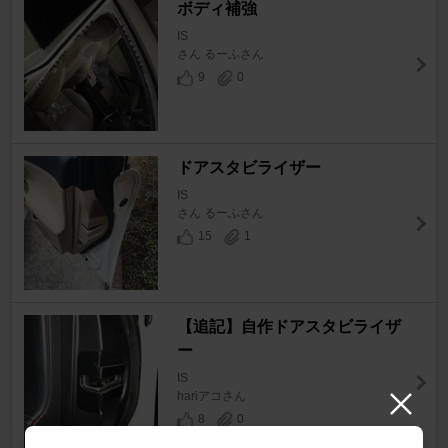
ボディ補強
IS
さん るーふさん
9
0
ドアスタビライザー
IS
さん るーふさん
15
1
【追記】自作ドアスタビライザ
ー
IS
hariアコさん
8
0