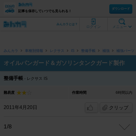
ダウンロード
記事を保存していつでも見られる！
みんカラとは？
ログイン
メニュー
みんカラ
車種別情報
レクサス
IS
整備手帳
補強
補強パーツ
オイルパンガード＆ガソリンタンクガード製作
整備手帳
レクサス IS
難易度
作業時間
6時間以内
2011年4月20日
クリップ
1/8