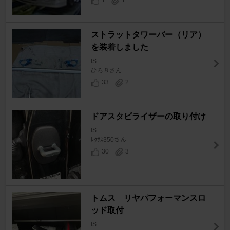
1
1
ストラットタワーバー（リア）
を装着しました
IS
ひろ８さん
33
2
ドアスタビライザーの取り付け
IS
ﾚｸｻｽ350さん
30
3
トムス リヤパフォーマンスロ
ッド取付
IS