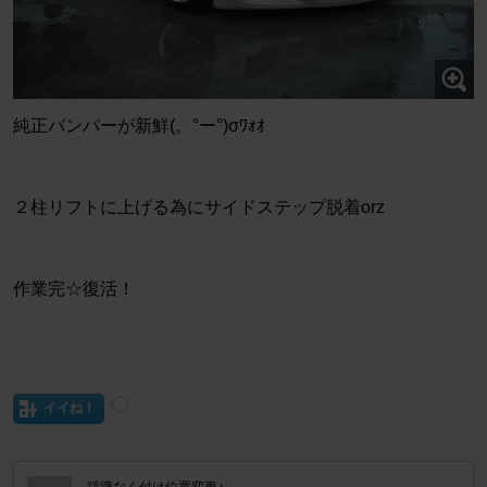
純正バンパーが新鮮(。°ー°)σﾜｫｵ
２柱リフトに上げる為にサイドステップ脱着orz
作業完☆復活！
イイね！