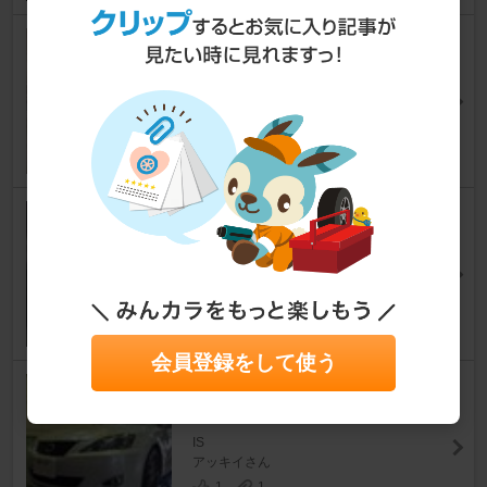
純正デフマウント後側補強
IS
きんぐさんさん
12
1
BCS位置修正
IS
葵！さん
5
0
会員登録をして使う
スタビライザージュラコンブッ
シュ装着状況
IS
アッキイさん