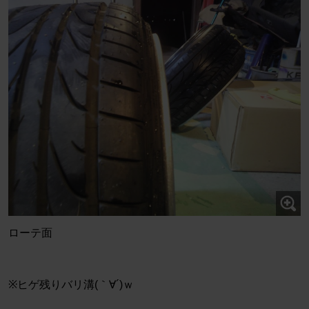
ローテ面
※ヒゲ残りバリ溝(｀∀´)ｗ