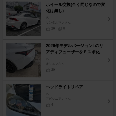
ホイール交換(全く同じなので変
化は無し)
IS
サンダルマンさん
26
0
2026年モデルバージョンLのリ
アディフューザーをＦスポ化
IS
オリュフさん
20
ヘッドライトリペア
IS
アビシニアンさん
4