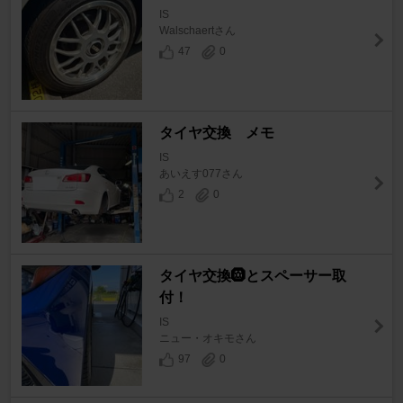
IS
Walschaertさん
47
0
タイヤ交換 メモ
IS
あいえす077さん
2
0
タイヤ交換🛞とスペーサー取
付！
IS
ニュー・オキモさん
97
0