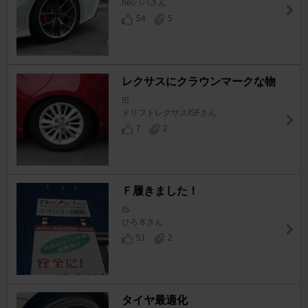
heiパパさん
54
5
レクサスにクラウンマークな物
IS
ドリフトレクサスISFさん
7
2
Ｆ履きました！
IS
ひろ８さん
51
2
タイヤ最適化