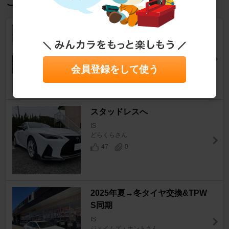
この記事を見た人におすすめ
BBS RE-V7
IS
ウタウタイ（AquTeoDrive）さん
45
2
会員登録をして使う
スタッドレスへ
IS
どらくらさん
47
0
2025年夏→冬タイヤ交換&TPW
S同期
IS
ジェイムズ・ホントさん