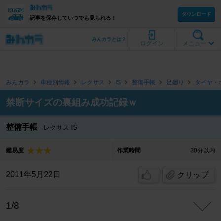
ダウンロード
記事を保存していつでも見られる！
みんカラとは？
ログイン
メニュー
みんカラ
車種別情報
レクサス
IS
整備手帳
足廻り
タイヤ・
禁断サイズの裏組み成功記録ｗ
整備手帳
レクサス IS
難易度
作業時間
30分以内
2011年5月22日
クリップ
1/8