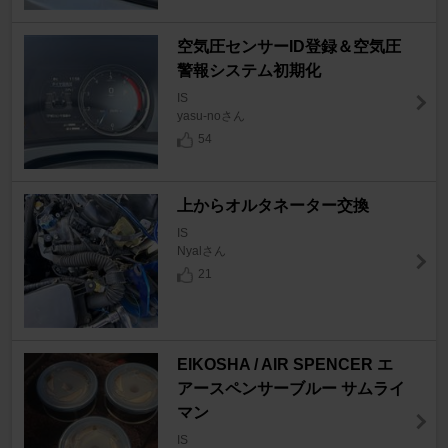
空気圧センサーID登録＆空気圧
警報システム初期化
IS
yasu-noさん
54
上からオルタネーター交換
IS
Nyalさん
21
EIKOSHA / AIR SPENCER エ
アースペンサーブルー サムライ
マン
IS