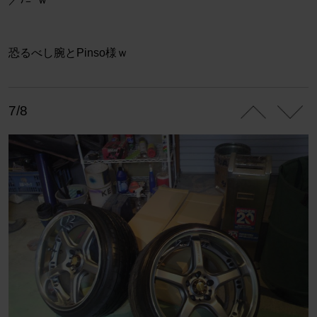
恐るべし腕とPinso様ｗ
7/8