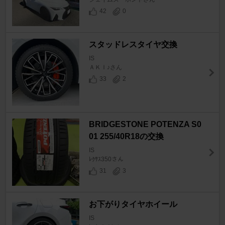
42
0
スタッドレスタイヤ交換
IS
ＡＫＩ♪さん
33
2
BRIDGESTONE POTENZA S0
01 255/40R18の交換
IS
ﾚｸｻｽ350さん
31
3
お下がりタイヤホイール
IS