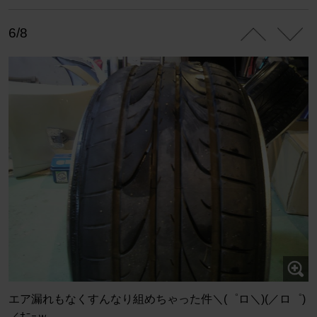
6/8
エア漏れもなくすんなり組めちゃった件＼(゜ロ＼)(／ロ゜)
／ﾅﾆｰｗ