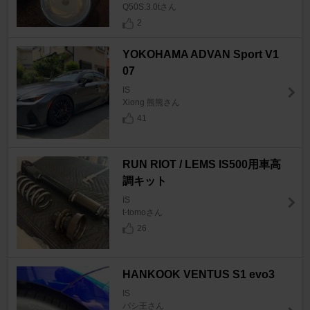
Q50S.3.0tさん
2
YOKOHAMA ADVAN Sport V1
07
IS
Xiong 熊熊さん
41
RUN RIOT / LEMS IS500用車高
調キット
IS
t-tomoさん
26
HANKOOK VENTUS S1 evo3
IS
バシ王さん