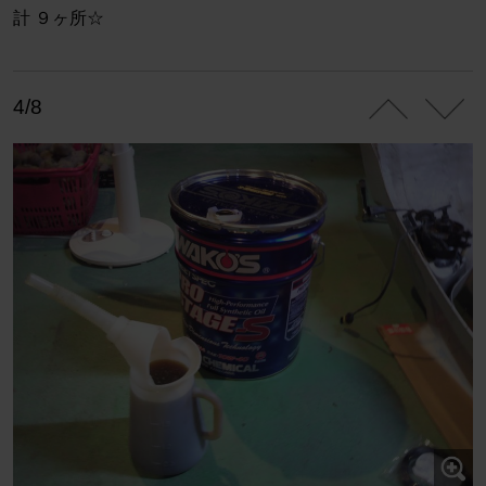
計 ９ヶ所☆
4/8