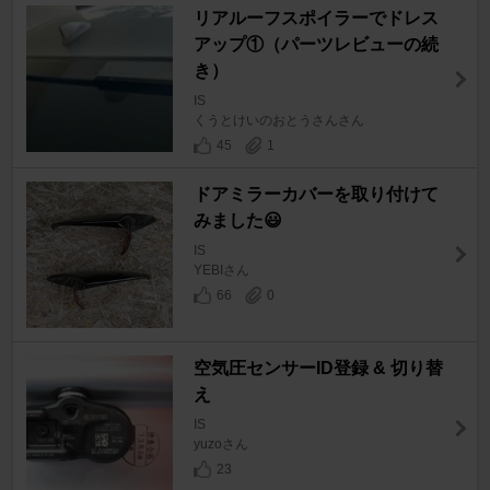
リアルーフスポイラーでドレス
アップ①（パーツレビューの続
き）
IS
くうとけいのおとうさんさん
45
1
ドアミラーカバーを取り付けて
みました😃
IS
YEBIさん
66
0
空気圧センサーID登録 & 切り替
え
IS
yuzoさん
23