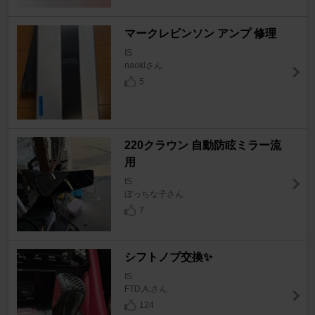
マークレビンソン アンプ 修理
IS
naoklさん
5
220クラウン 自動防眩ミラー流
用
IS
ぼっちな子さん
7
シフトノブ交換✨️
IS
FTD,A.さん
124