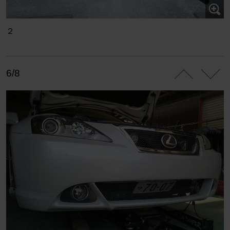
２
6/8