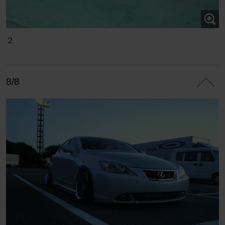
２
8/8