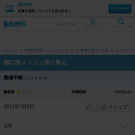
ダウンロード
記事を保存していつでも見られる！
みんカラとは？
ログイン
メニュー
みんカラ
車種別情報
レクサス
IS
整備手帳
外装
エアロパー
開口部メッシュ張り替え
整備手帳
レクサス IS
難易度
作業時間
3時間以内
2011年7月8日
クリップ
1/8