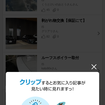
IS
くうとけいのおとうさんさん
45
0
剥がれ物交換【保証にて】
IS
グリアリさん
82
0
ルーフスポイラー取付
IS
katu90vさん
36
1
【アルミテープ①】ハンドルと
車体が重く落ち着く印象