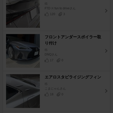
IS
FTD ※ fun to driveさん
120
3
フロントアンダースポイラー取
り付け
IS
DNQさん
17
0
エアロスタビライジングフィン
IS
こまにゃんさん
18
0