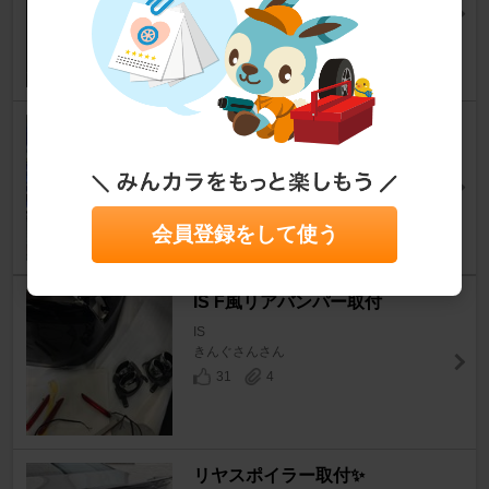
IS
ハンサムi９さん
16
3
フロントリップスポイラー
IS
よたパワーさん
13
2
会員登録をして使う
IS F風リアバンパー取付
IS
きんぐさんさん
31
4
リヤスポイラー取付✨️