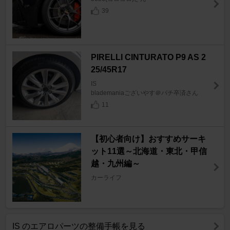
39
PIRELLI CINTURATO P9 AS 2
25/45R17
IS
blademaniaございやす＠パチ卒済さん
11
【初心者向け】おすすめサーキ
ット11選～北海道・東北・甲信
越・九州編～
カーライフ
IS のエアロパーツの整備手帳を見る