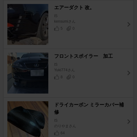
エアーダクト 改。
IS
kensumiさん
5
0
フロントスポイラー 加工
IS
Yuki774さん
8
0
ドライカーボン ミラーカバー補
修
IS
のりやまさん
64