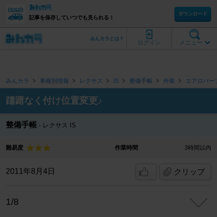
ダウンロード
記事を保存していつでも見られる！
みんカラとは？
ログイン
メニュー
みんカラ
車種別情報
レクサス
IS
整備手帳
外装
エアロパー
躊躇なく付け位置変更♪
整備手帳
レクサス IS
難易度
作業時間
3時間以内
2011年8月4日
クリップ
1/8