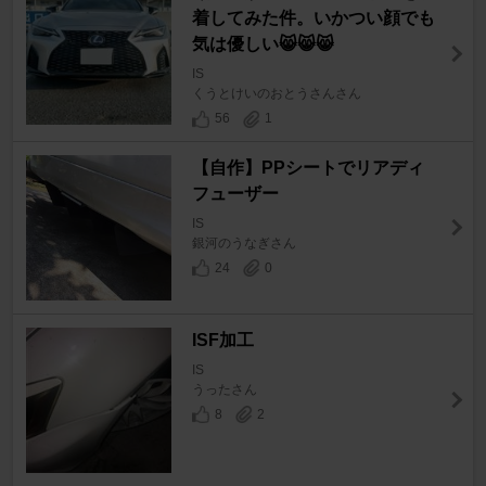
着してみた件。いかつい顔でも
気は優しい😸😸😸
IS
くうとけいのおとうさんさん
56
1
【自作】PPシートでリアディ
フューザー
IS
銀河のうなぎさん
24
0
ISF加工
IS
うったさん
8
2