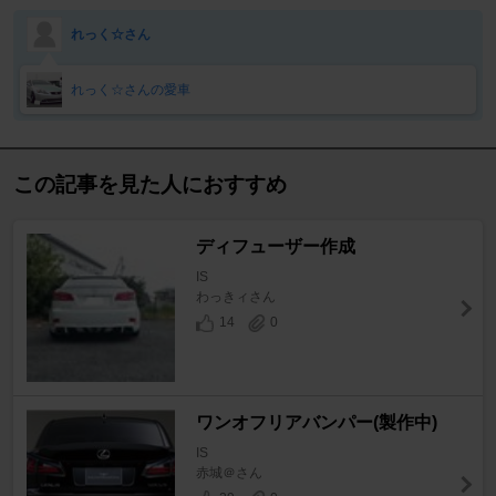
れっく☆さん
れっく☆さんの愛車
この記事を見た人におすすめ
ディフューザー作成
IS
わっきィさん
14
0
ワンオフリアバンパー(製作中)
IS
赤城＠さん