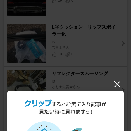
29
0
L字クッション リップスポイ
ラー化
IS
壱富士さん
13
0
リフレクタースムージング
IS
とも★滋賀★さん
26
0
マジカルアートラインシート貼
り付け