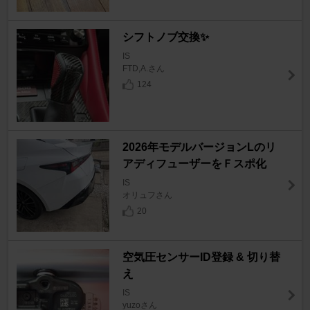
シフトノブ交換✨️
IS
FTD,A.さん
124
2026年モデルバージョンLのリ
アディフューザーをＦスポ化
IS
オリュフさん
20
空気圧センサーID登録 & 切り替
え
IS
yuzoさん