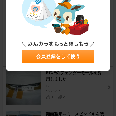
IS
yuuta1221さん
27
1
フロントリップ修理コネクショ
ンロッド付け
IS
きんぐさんさん
会員登録をして使う
12
0
RC-Fのフェンダーモールを流
用しました
IS
ひろ８さん
41
2
顔面整形～ミニスピンドルを装