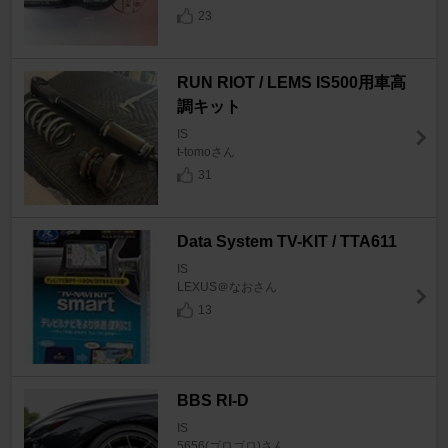
23
RUN RIOT / LEMS IS500用車高
調キット
IS
t-tomoさん
31
Data System TV-KIT / TTA611
IS
LEXUS＠なおさん
13
BBS RI-D
IS
5656(ゴロゴロ)さん