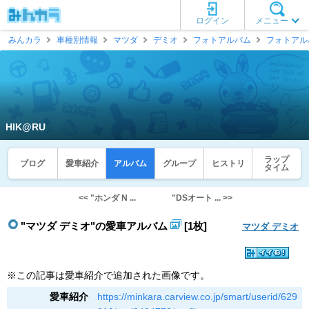
ログイン
メニュー
みんカラ
車種別情報
マツダ
デミオ
フォトアルバム
フォトアル
HIK@RU
ラップ
ブログ
愛車紹介
アルバム
グループ
ヒストリ
タイム
<< "ホンダ N ...
"DSオート ... >>
"マツダ デミオ"の愛車アルバム
[1枚]
マツダ デミオ
※この記事は愛車紹介で追加された画像です。
愛車紹介
https://minkara.carview.co.jp/smart/userid/629