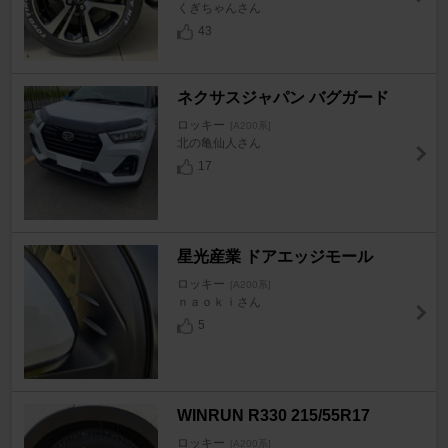
くぎちゃんさん
43
ネクサスジャパン バグガード
ロッキー
[A200系]
北の亀仙人さん
17
星光産業 ドアエッジモール
ロッキー
[A200系]
ｎａｏｋｉさん
5
WINRUN R330 215/55R17
ロッキー
[A200系]