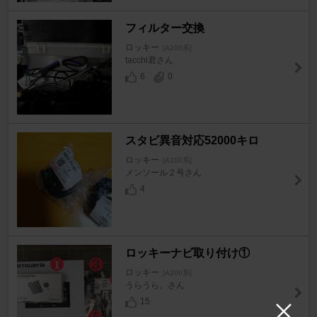
フィルター交換
ロッキー
[A200系]
tacchi君さん
6
0
スタビ異音対応52000キロ
ロッキー
[A200系]
メンソール２号さん
4
ロッキーナビ取り付け①
ロッキー
[A200系]
うらうら。さん
15