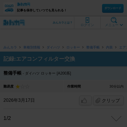
ダウンロード
記事を保存していつでも見られる！
みんカラとは？
ログイン
メニュー
みんカラ
車種別情報
ダイハツ
ロッキー
整備手帳
内装
エア
記録:エアコンフィルター交換
整備手帳
ダイハツ ロッキー [A200系]
難易度
作業時間
30分以内
2026年3月17日
クリップ
1/2