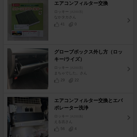
エアコンフィルター交換
ロッキー
[A200系]
なかタカさん
41
0
グローブボックス外し方（ロッ
キー/ライズ）
ロッキー
[A200系]
まちゃでした。さん
29
22
エアコンフィルター交換とエバ
ポレーター洗浄
ロッキー
[A200系]
える吉さん
56
4