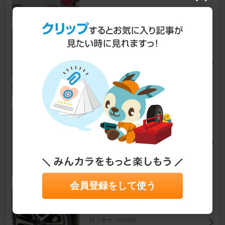
ホーン交換
ロッキー
[A200系]
ROCKY-A210Sさん
6
スマートキー電池交換
ロッキー
[A200系]
くろッキーさん
55
会員登録をして使う
TOYO TIRES OPEN COUNTR
Y H/T II
ロッキー
[A200系]