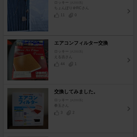
ロッキー
[A200系]
ちょんぼり＠RCさん
11
0
エアコンフィルター交換
ロッキー
[A200系]
える吉さん
44
1
交換してみました。
ロッキー
[A200系]
拳玉さん
3
2