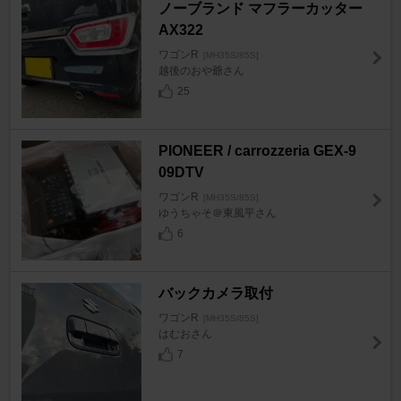
ノーブランド マフラーカッター
AX322
ワゴンR
[MH35S/85S]
越後のおや爺さん
25
PIONEER / carrozzeria GEX-9
09DTV
ワゴンR
[MH35S/85S]
ゆうちゃそ＠東風平さん
6
バックカメラ取付
ワゴンR
[MH35S/85S]
はむおさん
7