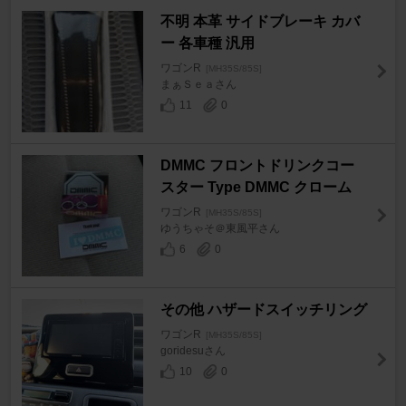
不明 本革 サイドブレーキ カバ
ー 各車種 汎用
ワゴンR
[MH35S/85S]
まぁＳｅａさん
11
0
DMMC フロントドリンクコー
スター Type DMMC クローム
ワゴンR
[MH35S/85S]
ゆうちゃそ＠東風平さん
6
0
その他 ハザードスイッチリング
ワゴンR
[MH35S/85S]
goridesuさん
10
0