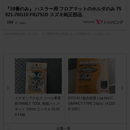
『19番のみ』 ハスラー用 フロアマットのホルダのみ 75
921-76G10 FIG751D スズキ純正部品
154
円 （税込）
※中古価格を含んでいます。また価格情報は状況によって変動することがあります。
イチネンアクセス ツール事業
KYO-EI / 協永産業 Lug Nut C
部 FAMILY TOOL 両面ハトメ
OMPACT TYPE 16pcs［K103
キット 10mm ニッケル 5130
K-16P］
0 14組
記事一覧