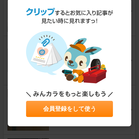
ル
ワゴンR
[MH35S/85S]
ゆうちゃそ＠東風平さん
10
PIONEER / carrozzeria FH-850
0DVS
ワゴンR
[MH35S/85S]
Jacques Japonさん
6
ESPELIR Super DOWNSUS
ワゴンR
[MH35S/85S]
らびっとSさん
会員登録をして使う
6