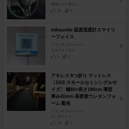
越後のおや爺さん
20
0
mihauuke 温度湿度計スマイリ
ーフェイス
ワゴンR
[MH35S/85S]
まぁＳｅａさん
9
0
アキレス 6つ折り マットレス
〔SSS スモールセミシングルサ
イズ〕 幅60×長さ180cm 薄型
厚み40mm 高密度ウレタンフォ
ーム 藍色
ワゴンR
[MH35S/85S]
ぴぃすけさん
14
0