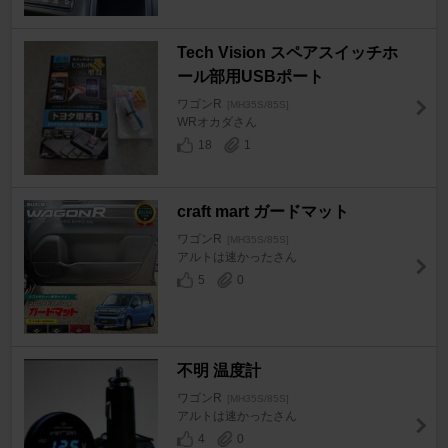
Tech Vision スペアスイッチホ
ール部用USBポート
ワゴンR
[MH35S/85S]
WRオカダさん
18
1
craft mart ガードマット
ワゴンR
[MH35S/85S]
アルトは速かったさん
5
0
不明 温度計
ワゴンR
[MH35S/85S]
アルトは速かったさん
4
0