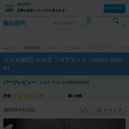
ダウンロード
記事を保存していつでも見られる！
みんカラとは？
ログイン
メニュー
みんカラ
車種別情報
スズキ
ワゴンR
パーツレビュー
インテリ
スズキ(純正) ホルダ.フロアマット（75921-76G1
0）
パーツレビュー
スズキ ワゴンR [MH35S/85S]
5
評価
購入価格
-
2026年4月19日
クリップ