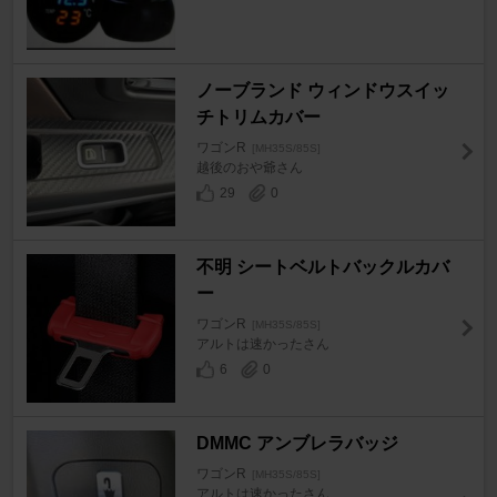
ノーブランド ウィンドウスイッ
チトリムカバー
ワゴンR
[MH35S/85S]
越後のおや爺さん
29
0
不明 シートベルトバックルカバ
ー
ワゴンR
[MH35S/85S]
アルトは速かったさん
6
0
DMMC アンブレラバッジ
ワゴンR
[MH35S/85S]
アルトは速かったさん