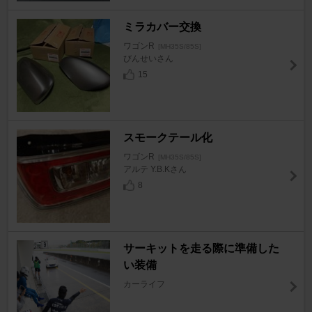
ミラカバー交換
ワゴンR
[MH35S/85S]
びんせいさん
15
スモークテール化
ワゴンR
[MH35S/85S]
アルテ Y.B.Kさん
8
サーキットを走る際に準備した
い装備
カーライフ