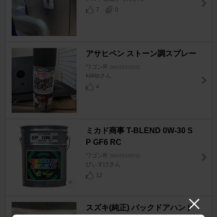
7
0
アサヒペン ストーン調スプレー
ワゴンR
[MH35S/85S]
kakipさん
4
ミカド商事 T-BLEND 0W-30 S
P GF6 RC
ワゴンR
[MH35S/85S]
ぴぃすけさん
12
スズキ(純正) バックドアハンド