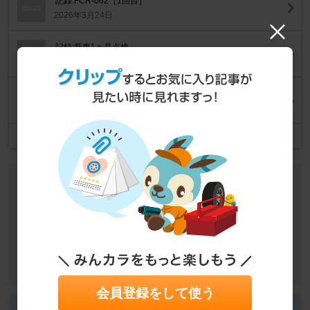
記録:FCR-062［1回目］
2026年3月24日
記録:新車1ヶ月点検
2026年3月17日
記録:ラグナット交換
2026年3月10日
記事一覧
作業データ
車種
スズキ ワゴンR
作業カテゴリ
内装
その他
その他
目的
チューニング・カスタム
作業
DIY
会員登録をして使う
HIK@RUさん