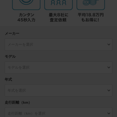
メーカー
モデル
年式
走行距離（km）