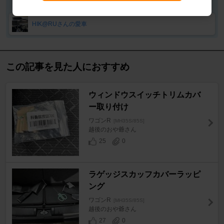
HIK@RUさんの愛車
この記事を見た人におすすめ
ウィンドウスイッチトリムカバ
ー取り付け
ワゴンR
[MH35S/85S]
越後のおや爺さん
25
0
ラゲッジスカッフカバーラッピ
ング
ワゴンR
[MH35S/85S]
越後のおや爺さん
27
0