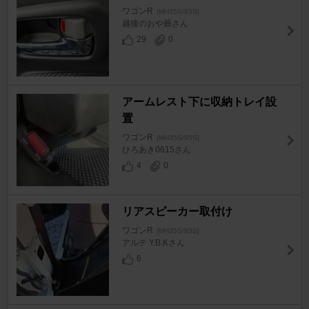
ワゴンR
[MH35S/85S]
越後のおや爺さん
29
0
アームレスト下に収納トレイ設
置
ワゴンR
[MH35S/85S]
ひろあき0615さん
4
0
リアスピーカー取付け
ワゴンR
[MH35S/85S]
アルテ Y.B.Kさん
6