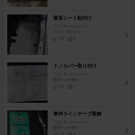
吸音シート貼付け
ワゴンR
[MH35S/85S]
アルテ Y.B.Kさん
10
0
トノカバー取り付け
ワゴンR
[MH35S/85S]
越後のおや爺さん
25
1
車内ラインテープ装飾
ワゴンR
[MH35S/85S]
越後のおや爺さん
23
0