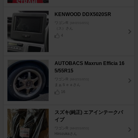
KENWOOD DDX5020SR
ワゴンR
[MH35S/85S]
（ス）さん
4
AUTOBACS Maxrun Efficia 16
5/55R15
ワゴンR
[MH35S/85S]
まぁＳｅａさん
16
スズキ(純正) エアインテークパ
イプ
ワゴンR
[MH35S/85S]
Hirozukaさん