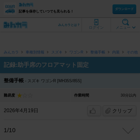
ダウンロード
記事を保存していつでも見られる！
みんカラとは？
ログイン
メニュー
みんカラ
車種別情報
スズキ
ワゴンR
整備手帳
内装
その他
記録:助手席のフロアマット固定
整備手帳
スズキ ワゴンR [MH35S/85S]
難易度
作業時間
30分以内
2026年4月19日
クリップ
1/10