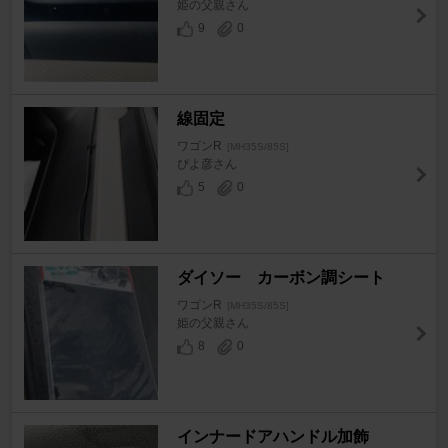
姫の父親さん
9
0
線固定
ワゴンR
[MH35S/85S]
ぴよ彦さん
5
0
ダイソー カーボン調シート
ワゴンR
[MH35S/85S]
姫の父親さん
8
0
インナードアハンドル加飾