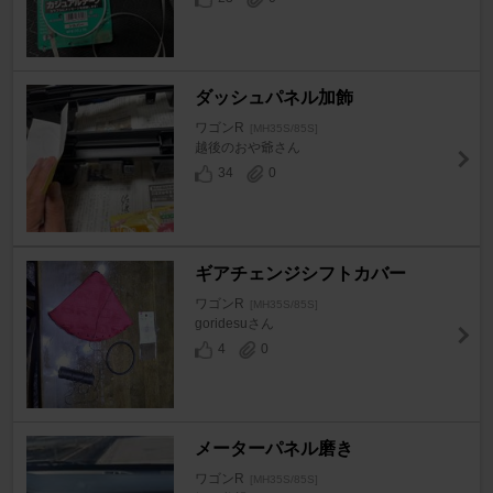
ダッシュパネル加飾
ワゴンR
[MH35S/85S]
越後のおや爺さん
34
0
ギアチェンジシフトカバー
ワゴンR
[MH35S/85S]
goridesuさん
4
0
メーターパネル磨き
ワゴンR
[MH35S/85S]