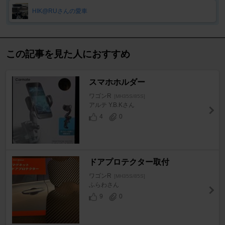
HIK@RUさんの愛車
この記事を見た人におすすめ
スマホホルダー
ワゴンR
[MH35S/85S]
アルテ Y.B.Kさん
4
0
ドアプロテクター取付
ワゴンR
[MH35S/85S]
ふらわさん
9
0