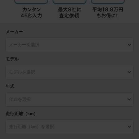
メーカー
モデル
年式
走行距離（km）