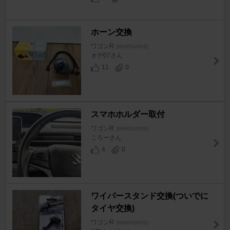
ホーン交換
ワゴンR
[MH35S/85S]
オデ07さん
11
0
スマホホルダー取付
ワゴンR
[MH35S/85S]
ころーさん
4
0
ワイパースタンド交換(ついでに
タイヤ交換)
ワゴンR
[MH35S/85S]