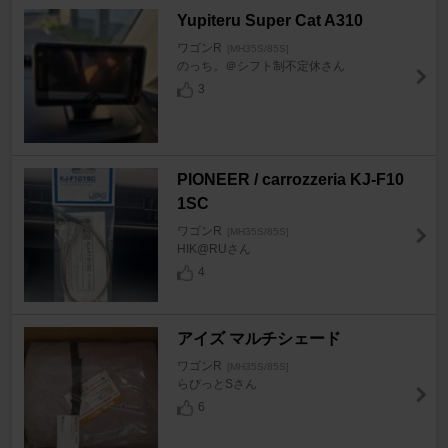
Yupiteru Super Cat A310
ワゴンR
[MH35S/85S]
のっち。＠シフト制不定休さん
3
PIONEER / carrozzeria KJ-F10
1SC
ワゴンR
[MH35S/85S]
HIK@RUさん
4
アイズ マルチシェード
ワゴンR
[MH35S/85S]
らびっとSさん
6