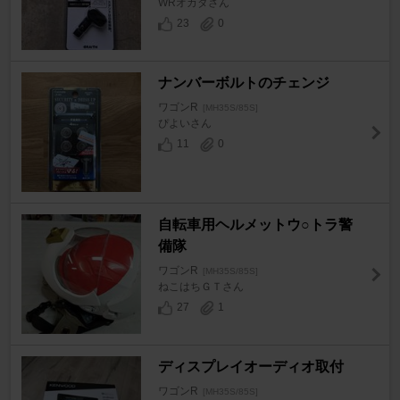
WRオカダさん
23
0
ナンバーボルトのチェンジ
ワゴンR
[MH35S/85S]
ぴよいさん
11
0
自転車用ヘルメットウ○トラ警
備隊
ワゴンR
[MH35S/85S]
ねこはちＧＴさん
27
1
ディスプレイオーディオ取付
ワゴンR
[MH35S/85S]