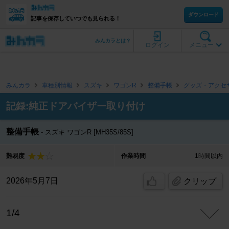
ダウンロード
記事を保存していつでも見られる！
みんカラとは？
ログイン
メニュー
みんカラ
車種別情報
スズキ
ワゴンR
整備手帳
グッズ・アクセ
記録:純正ドアバイザー取り付け
整備手帳
スズキ ワゴンR [MH35S/85S]
難易度
作業時間
1時間以内
2026年5月7日
クリップ
1/4