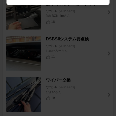
加 ディスプレイオーディオ〜
ワゴンR
[MH35S/85S]
fish-BON-fireさん
18
DSBSIIシステム要点検
ワゴンR
[MH35S/85S]
じゅたろーさん
11
ワイパー交換
ワゴンR
[MH35S/85S]
ぴよいさん
19