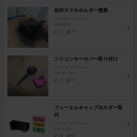
自作スマホホルダー塗装
ワゴンR
[MH35S/85S]
kakipさん
6
0
シリコンキーカバー取り付け
ワゴンR
[MH35S/85S]
びんせいさん
8
0
フューエルキャップホルダー取
付
ワゴンR
[MH35S/85S]
カナスさん
4
0