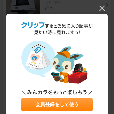
（ス）さん
6
ナビ ETC ドラレコ取り付け
ワゴンR
[MH35S/85S]
K pon!さん
2
オートライトセンサーカバー交
換
ワゴンR
[MH35S/85S]
越後のおや爺さん
31
会員登録をして使う
ワゴンR MH85S 〜電装品の追