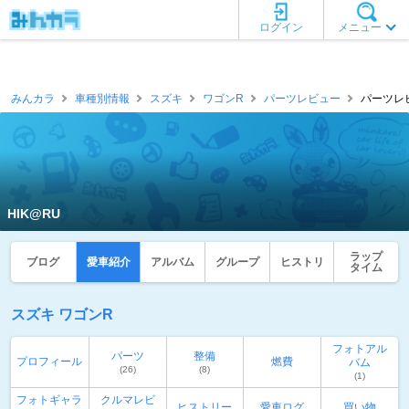
ログイン
メニュー
みんカラ
車種別情報
スズキ
ワゴンR
パーツレビュー
パーツレビ
HIK@RU
ラップ
ブログ
愛車紹介
アルバム
グループ
ヒストリ
タイム
スズキ ワゴンR
フォトアル
パーツ
整備
プロフィール
燃費
バム
(26)
(8)
(1)
フォトギャラ
クルマレビ
ヒストリー
愛車ログ
買い物