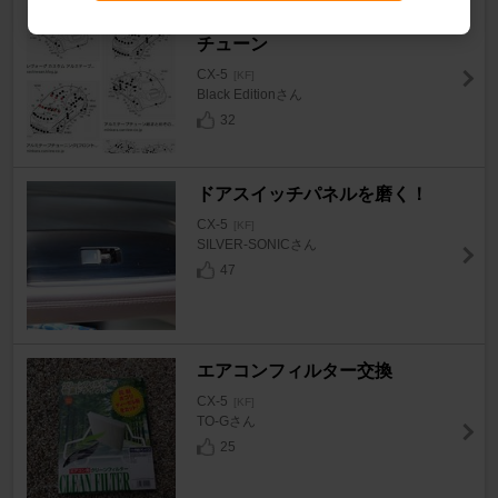
帯電防止効果のある導電性自作
チューン
CX-5
[KF]
Black Editionさん
32
ドアスイッチパネルを磨く！
CX-5
[KF]
SILVER-SONICさん
47
エアコンフィルター交換
CX-5
[KF]
TO-Gさん
25