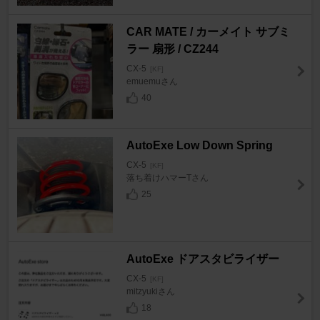
CAR MATE / カーメイト サブミ
ラー 扇形 / CZ244
CX-5
[KF]
emuemuさん
40
AutoExe Low Down Spring
CX-5
[KF]
落ち着けハマーTさん
25
AutoExe ドアスタビライザー
CX-5
[KF]
mitzyukiさん
18