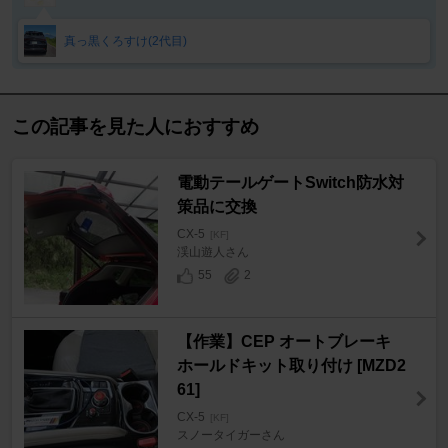
真っ黒くろすけ(2代目)
この記事を見た人におすすめ
電動テールゲートSwitch防水対
策品に交換
CX-5
[KF]
渓山遊人さん
55
2
【作業】CEP オートブレーキ
ホールドキット取り付け [MZD2
61]
CX-5
[KF]
スノータイガーさん