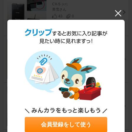
CX-5
[KF]
美雪さん
43
0
アイストキャンセラー カプラー
オンタイプ
CX-5
[KF]
DAIHATU HAIZETさん
16
1
マツダコネクトの再起動
CX-5
[KF]
ゆーすけ1017さん
76
会員登録をして使う