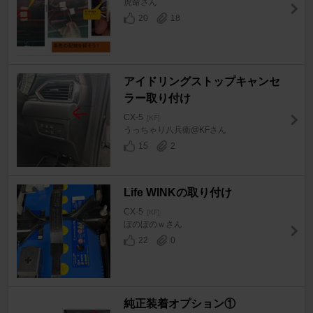
虎命さん
20
18
アイドリングストップキャンセ
ラー取り付け
CX-5
[KF]
うっちゃり八兵衛@KFさん
15
2
Life WINKの取り付け
CX-5
[KF]
ぼのぼのｗさん
22
0
純正装着オプション①