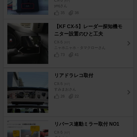
CX-5
[KF]
ymjさん
35
36
【KF CX-5】レーダー探知機モ
ニター設置のひと工夫
CX-5
[KF]
ニャホニャホ・タマクローさん
73
41
リアドラレコ取付
CX-5
[KF]
すみまおさん
26
22
リバース連動ミラー取付 NO1
CX-5
[KF]