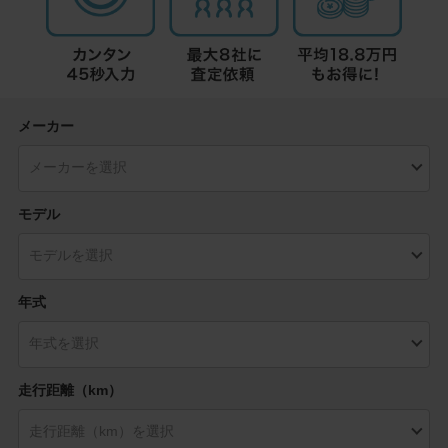
メーカー
モデル
年式
走行距離（km）