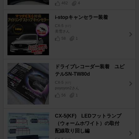
462
4
i-stopキャンセラー装着
CX-5
[KF]
美雪さん
58
1
ドライブレコーダー装着 ユピ
テルSN-TW80d
CX-5
[KF]
poyoyon2さん
56
1
CX-5(KF) LEDフットランプ
（ウォームホワイト）の取付
配線取り回し編