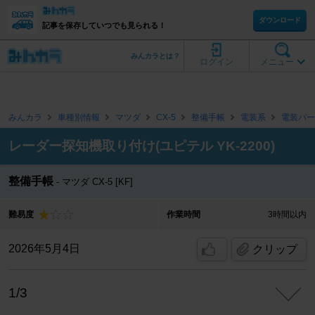
ダウンロード
記事を保存していつでも見られる！
みんカラとは？
ログイン
メニュー
みんカラ
車種別情報
マツダ
CX-5
整備手帳
電装系
電装パー
レーダー探知機取り付け(ユピテル YK-2200)
整備手帳
マツダ CX-5 [KF]
難易度
作業時間
3時間以内
2026年5月4日
クリップ
1/3