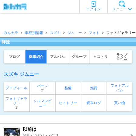
ログイン
メニュー
みんカラ
車種別情報
スズキ
ジムニー
フォト
フォトギャラリー一
師匠
ラップ
ブログ
愛車紹介
アルバム
グループ
ヒストリ
タイム
スズキ ジムニー
フォトアル
パーツ
プロフィール
整備
燃費
バム
(4)
フォトギャラ
クルマレビ
ヒストリー
愛車ログ
買い物
リー
ュー
(2)
以前は
師匠 - 12/09/09 22:13