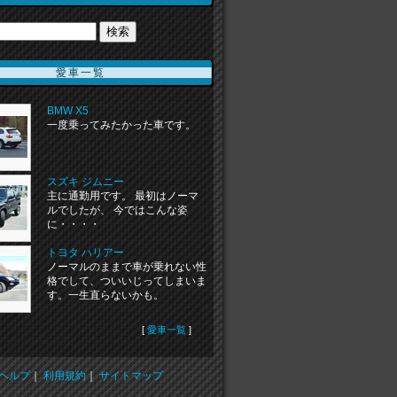
愛車一覧
BMW X5
一度乗ってみたかった車です。
スズキ ジムニー
主に通勤用です。 最初はノーマ
ルでしたが、 今ではこんな姿
に・・・・
トヨタ ハリアー
ノーマルのままで車が乗れない性
格でして、ついいじってしまいま
す。一生直らないかも。
[
愛車一覧
]
ヘルプ
｜
利用規約
｜
サイトマップ