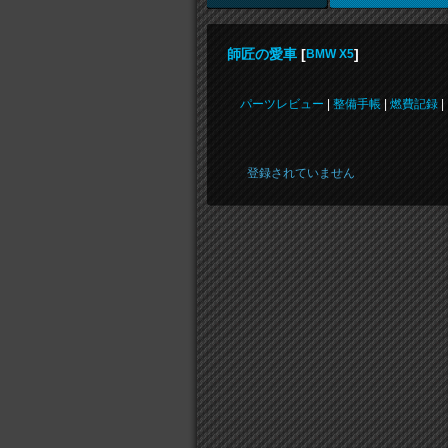
師匠の愛車
[
]
BMW X5
パーツレビュー
|
整備手帳
|
燃費記録
|
登録されていません