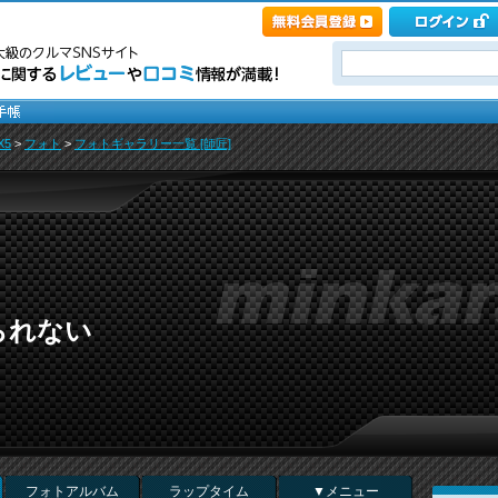
X5
>
フォト
>
フォトギャラリー一覧 [師匠]
られない
フォトアルバム
ラップタイム
▼メニュー