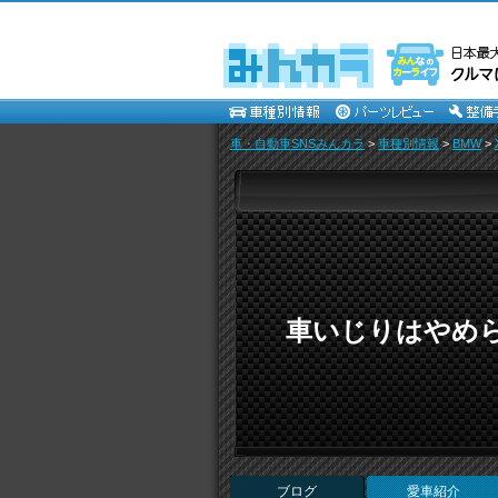
車・自動車SNSみんカラ
>
車種別情報
>
BMW
>
車いじりはやめ
ブログ
愛車紹介