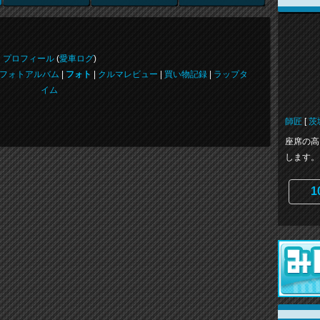
プロフィール
(
愛車ログ
)
フォトアルバム
|
フォト
|
クルマレビュー
|
買い物記録
|
ラップタ
イム
師匠
[
茨
座席の高
します。
1