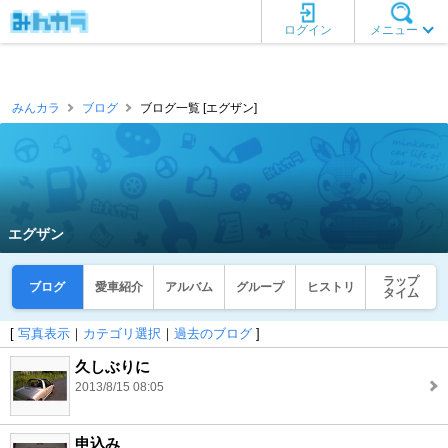
ログイン
メニュー
みんカラ
ブログ
ブログ一覧 [エグザン]
エグザン
ラップ
ブログ
愛車紹介
アルバム
グループ
ヒストリ
タイム
[
写真表示
｜
カテゴリ選択
｜
過去のブログ
]
久しぶりに
2013/8/15 08:05
申込み