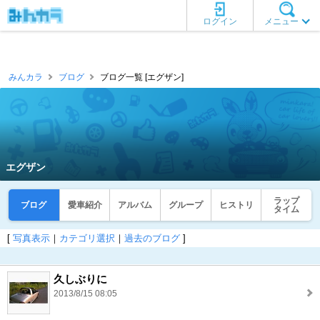
ログイン
メニュー
みんカラ
ブログ
ブログ一覧 [エグザン]
エグザン
ラップ
ブログ
愛車紹介
アルバム
グループ
ヒストリ
タイム
[
写真表示
｜
カテゴリ選択
｜
過去のブログ
]
久しぶりに
2013/8/15 08:05