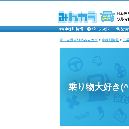
車・自動車SNSみんカラ
>
車種別情報
>
三
乗り物大好き(^