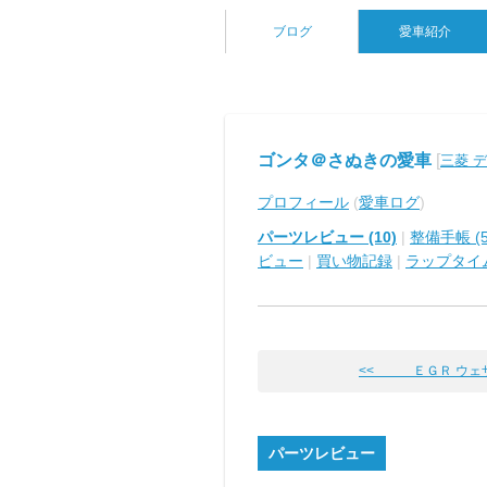
ブログ
愛車紹介
ゴンタ＠さぬきの愛車
[
三菱 
プロフィール
(
愛車ログ
)
パーツレビュー (10)
|
整備手帳 (5
ビュー
|
買い物記録
|
ラップタイ
<< ＥＧＲ ウェ
パーツレビュー