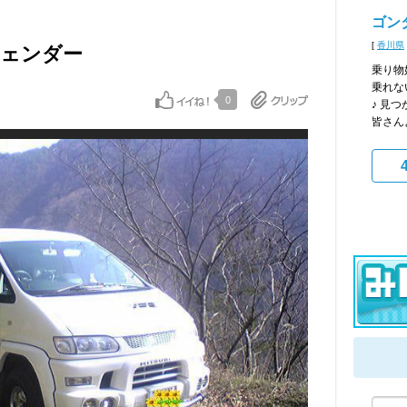
ゴン
[
香川県
フェンダー
乗り物
乗れな
0
♪ 見
皆さんよ