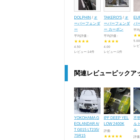
DOLPHIN
/
オ
TAKERO'S
/
オ
EU
ーバーフェンダ
ーバーフェンダ
バ
ー
ー カーボン
平均
★
平均評価 :
平均評価 :
★★★★
★★★★
5.00
レビ
4.50
4.00
レビュー:14件
レビュー:1件
関連レビューピックア
YOKOHAMA G
IPF DEEP YEL
不
EOLANDAR A/
LOW 2400K
ル
T G015 LT235/
ル
評価:
75R15
★★★★★
評価