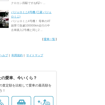
クロカン四駆ですね❗️🐷✨ ...
パジェロミニ4号機 (三菱 パジェ
ロミニ)
パジェロミニ4号機！ 母車のAT
故障で急遽100000km走行の中
古車購入2号機と同じ2 ...
[
愛車一覧
]
ヘルプ
｜
利用規約
｜
サイトマップ
たの愛車、今いくら？
の査定額を比較して愛車の最高額を
う！