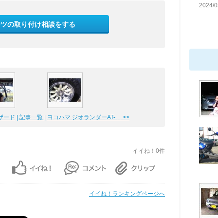
2024/0
ーツの取り付け相談をする
ザード
| 記事一覧 |
ヨコハマ ジオランダーAT- ... >>
イイね！0件
イイね！ランキングページへ