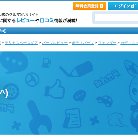
菱
>
デリカスペースギア
>
パーツレビュー
>
ボディパーツ
>
フェンダー
>
カディス 
^)