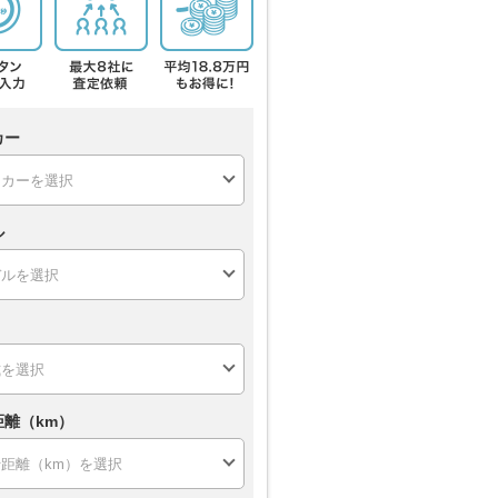
カー
ル
距離（km）