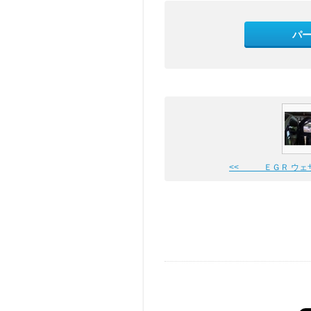
パ
<< ＥＧＲ ウェ