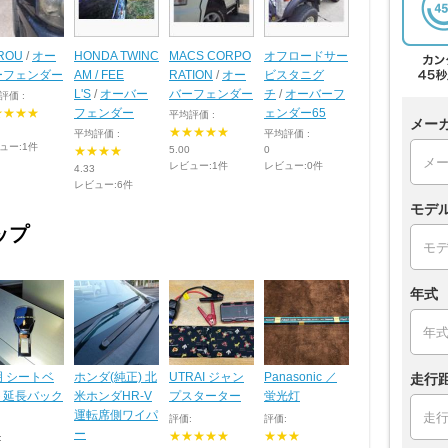
ROU
/
オー
HONDA TWINC
MACS CORPO
オフロードサー
ーフェンダー
AM / FEE
RATION
/
オー
ビスタニグ
L'S
/
オーバー
バーフェンダー
チ
/
オーバーフ
評価 :
★★★★
フェンダー
ェンダー65
平均評価 :
メー
★★★★★
平均評価 :
平均評価 :
ュー:1件
★★★★
5.00
0
レビュー:1件
レビュー:0件
4.33
レビュー:6件
モデ
ップ
年式
明 シートベ
ホンダ(純正) 北
UTRAI ジャン
Panasonic ／
走行
ト延長バック
米ホンダHR-V
プスターター
蛍光灯
運転席側ワイパ
評価:
評価:
ー
★★★★★
★★★
: