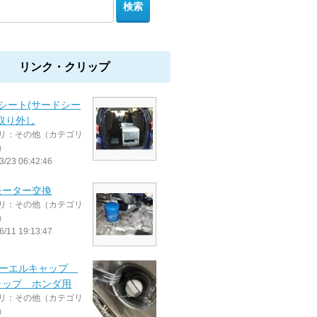
リンク・クリップ
シート(サードシー
取り外し
リ：その他（カテゴリ
）
3/23 06:42:46
モーター交換
リ：その他（カテゴリ
）
6/11 19:13:47
フューエルキャップ
ラップ ホンダ用
リ：その他（カテゴリ
）