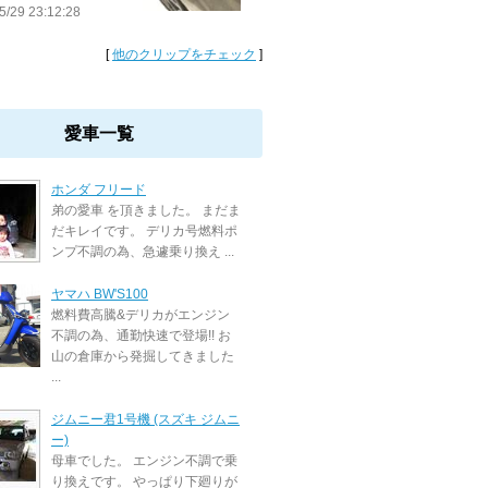
5/29 23:12:28
[
他のクリップをチェック
]
愛車一覧
ホンダ フリード
弟の愛車 を頂きました。 まだま
だキレイです。 デリカ号燃料ポ
ンプ不調の為、急遽乗り換え ...
ヤマハ BW'S100
燃料費高騰&デリカがエンジン
不調の為、通勤快速で登場!! お
山の倉庫から発掘してきました
...
ジムニー君1号機 (スズキ ジムニ
ー)
母車でした。 エンジン不調で乗
り換えです。 やっぱり下廻りが