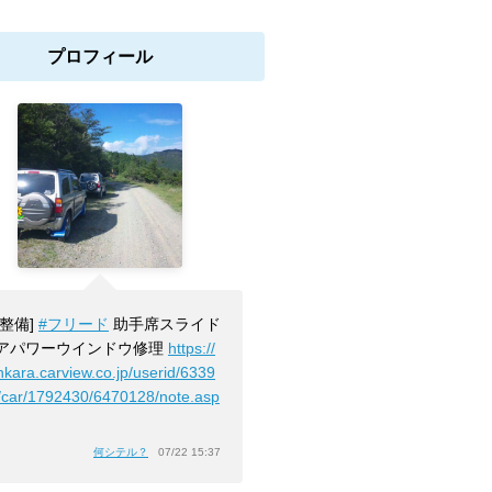
プロフィール
[整備]
#フリード
助手席スライド
アパワーウインドウ修理
https://
nkara.carview.co.jp/userid/6339
/car/1792430/6470128/note.asp
」
何シテル？
07/22 15:37