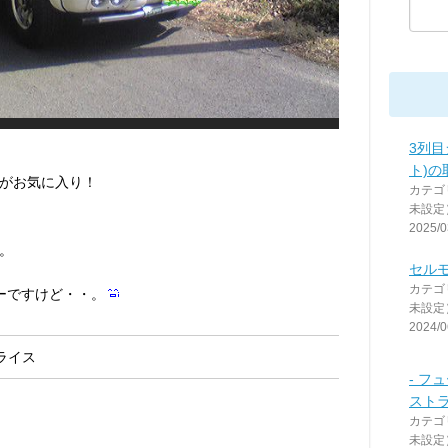
3列目
ト)の
がお気に入り！
カテゴ
未設定
2025/0
。
セル
カテゴ
ーですけど・・。
未設定
2024/0
ライス
- 
スト
カテゴ
未設定