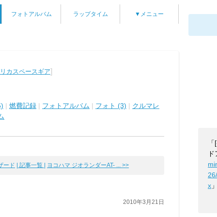
フォトアルバム
ラップタイム
▼メニュー
]
デリカスペースギア
)
|
燃費記録
|
フォトアルバム
|
フォト (3)
|
クルマレ
ム
「
ド
mi
ザード
| 記事一覧 |
ヨコハマ ジオランダーAT- ... >>
26
x
2010年3月21日