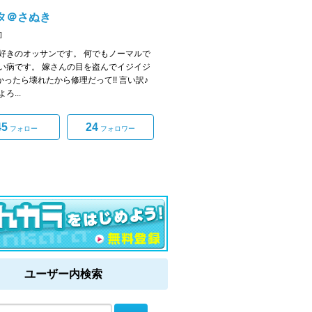
タ＠さぬき
]
好きのオッサンです。 何でもノーマルで
い病です。 嫁さんの目を盗んでイジイジ
つかったら壊れたから修理だって!! 言い訳♪
ろ...
45
24
フォロー
フォロワー
ユーザー内検索