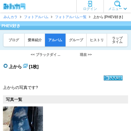
ログイン
メニュー
みんカラ
フォトアルバム
フォトアルバム一覧
上から [PHEV好き]
PHEV好き
ラップ
ブログ
愛車紹介
アルバム
グループ
ヒストリ
タイム
<< ブラックダイ ...
現在 >>
上から
[1枚]
上からの写真です?
写真一覧