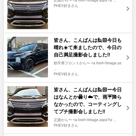
正面から〜 <a href='/image.aspx?sr ...
PHEV好きさん
皆さん、こんばんは🙋🏻今日も
晴れ☀️て来ましたので、今日の
自己満足撮影会しました‼️
助手席フロントから〜 <a href='/image.as
...
PHEV好きさん
皆さん、こんばんは🙋🏻ー今日
はなんとか曇り☁️で、雨☔️降ら
なかったので、コーティングし
てプチ撮影会しました‼️
正面から〜 <a href='/image.aspx?sr ...
PHEV好きさん