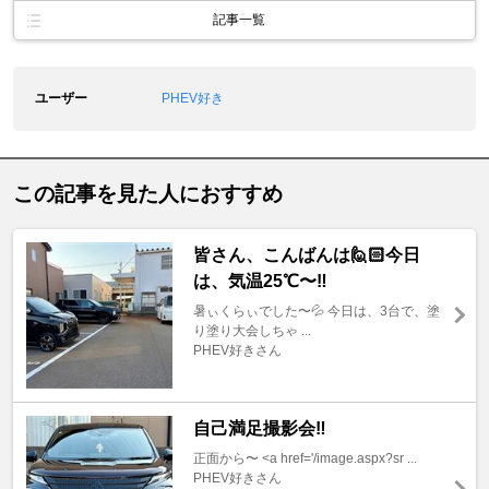
記事一覧
ユーザー
PHEV好き
この記事を見た人におすすめ
皆さん、こんばんは🙋🏻今日
は、気温25℃〜‼️
暑ぃくらぃでした〜💦 今日は、3台で、塗
り塗り大会しちゃ ...
PHEV好きさん
自己満足撮影会‼️
正面から〜 <a href='/image.aspx?sr ...
PHEV好きさん