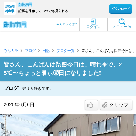
ダウンロード
記事を保存していつでも見られる！
みんカラとは？
ログイン
メニュー
みんカラ
ブログ
日記
ブログ一覧
皆さん、こんばんは🙋🏻今日は、晴
皆さん、こんばんは🙋🏻今日は、晴れ☀️で、2
5℃〜ちょっと暑ぃ🥵日になりました❗️
ブログ
デリカ好きです。
2026年6月6日
クリップ