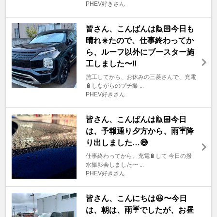
PHEV好きさん
皆さん、こんばんは🙋🏻今日も
晴れ☀️たので、仕事終わってか
ら、ルーフ以外にブースター施
工しました〜‼️
施工してから、お休みの三菱さんで、充電
🔋しながらのプチ撮 ...
PHEV好きさん
皆さん、こんばんは🙋🏻今日
は、予報通り夕方から、雨☔️降
り出しました…😅
仕事終わってから、充電🔋して 今日の撥
水撮影会しました〜 ...
PHEV好きさん
皆さん、こんにちは😃〜今日
は、朝は、雨☔️でしたが、お昼