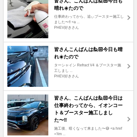
皆さん、こんばんは🙋🏻今日も
晴れ☀️たので
仕事終わってから、追ぃブースター施工し
ました〜‼️ <a ...
PHEV好きさん
皆さんこんばんは🙋🏻今日も晴
れ☀️たので
ターシャイン Refract V4 ＆ブースター施
工しまし ...
PHEV好きさん
皆さん、こんばんは🙋🏻今日は
仕事終わってから、イオンコー
ト＆ブースター施工しまし
た〜‼️
施工後、暗くなって来ました〜😅 <a href
='/im ...