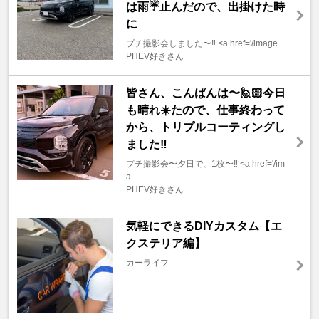
は雨☔️止んだので、出掛けた時
に
プチ撮影会しました〜‼️ <a href='/image. ...
PHEV好きさん
皆さん、こんばんは〜🙋🏻今日
も晴れ☀️たので、仕事終わって
から、トリプルコーティングし
ました‼️
プチ撮影会〜夕日で、1枚〜‼️ <a href='/im
a ...
PHEV好きさん
気軽にできるDIYカスタム【エ
クステリア編】
カーライフ