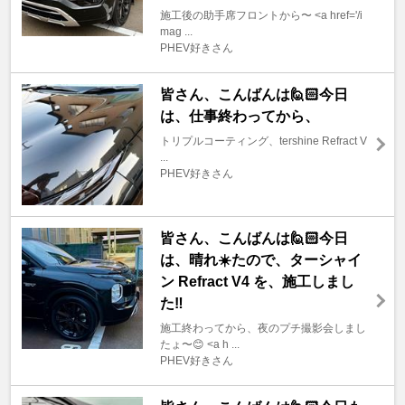
施工後の助手席フロントから〜 <a href='/i
mag ...
PHEV好きさん
皆さん、こんばんは🙋🏻今日
は、仕事終わってから、
トリプルコーティング、tershine Refract V
...
PHEV好きさん
皆さん、こんばんは🙋🏻今日
は、晴れ☀️たので、ターシャイ
ン Refract V4 を、施工しまし
た‼️
施工終わってから、夜のプチ撮影会しまし
たょ〜😊 <a h ...
PHEV好きさん