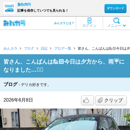
ダウンロード
記事を保存していつでも見られる！
みんカラとは？
ログイン
メニュー
みんカラ
ブログ
日記
ブログ一覧
皆さん、こんばんは🙋🏻今日は夕方か
皆さん、こんばんは🙋🏻今日は夕方から、雨☔️に
なりました…😮‍💨
ブログ
デリカ好きです。
2026年6月8日
クリップ