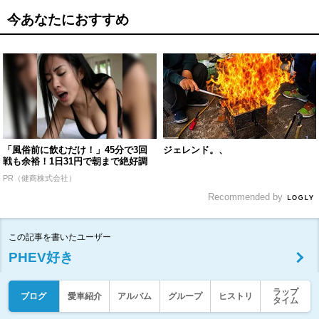
今あなたにおすすめ
「風俗前に飲むだけ！」45分で3回
ジェレンド。、
戦も余裕！1日31円で朝まで絶好調
PR（健商株式会社）
Recommended by
この記事を書いたユーザー
PHEV好き
ラップ
ブログ
愛車紹介
アルバム
グループ
ヒストリ
タイム