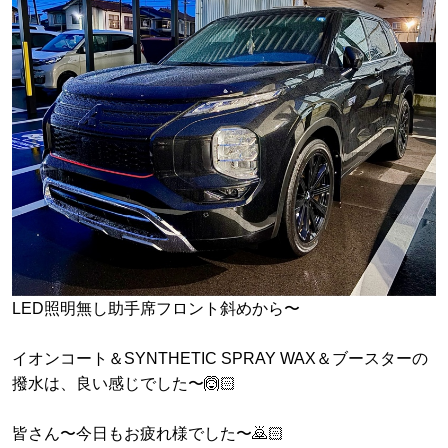
LED照明無し助手席フロント斜めから〜
イオンコート＆SYNTHETIC SPRAY WAX＆ブースターの
撥水は、良い感じでした〜🙆🏻
皆さん〜今日もお疲れ様でした〜🙇🏻