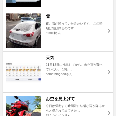
雪
夜、雪が降っていたみたいです… この時
期は雪は降るのです ...
mmccjさん
天気
11月12日に洗車してから、未だ雨が降っ
ていない。 10日 ...
somethingoodさん
お空を見上げて
今日は帰宅する時間帯に結構な雨が降るか
らと脅されて出てきた ...
動くシケインさん