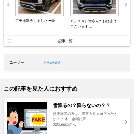
プチ撮影会しました〜😅
６／１４）皆さん〜おはよう
ございます ...
記事一覧
ユーザー
PHEV好き
この記事を見た人におすすめ
雪降るの？降らないの？？
越後湯沢の方は、降雪６０ｃｍだったと
か！？ 木・金曜に降 ...
320i.maxiさん