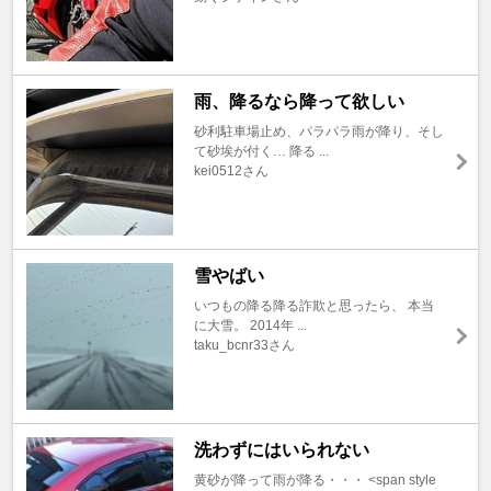
雨、降るなら降って欲しい
砂利駐車場止め、パラパラ雨が降り、そし
て砂埃が付く… 降る ...
kei0512さん
雪やばい
いつもの降る降る詐欺と思ったら、 本当
に大雪。 2014年 ...
taku_bcnr33さん
洗わずにはいられない
黄砂が降って雨が降る・・・ <span style