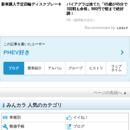
新車購入予定四輪ディスクブレーキ
バイアグラは捨てた「65歳が45分で
3回戦も余裕」980円で朝まで絶好
調！
PR（健商株式会社）
Recommended by
この記事を書いたユーザー
PHEV好き
ラップ
ブログ
愛車紹介
アルバム
グループ
ヒストリ
タイム
ページの先頭へ ▲
みんカラ 人気のカテゴリ
車種別
イイね！
整備手帳
ブログ