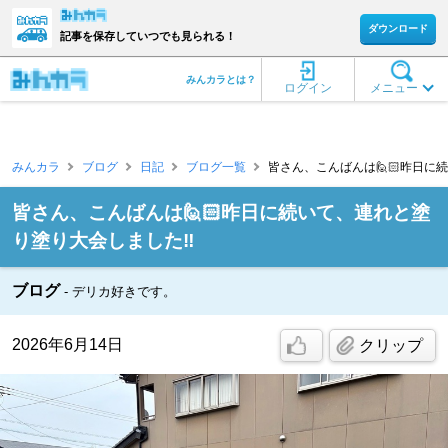
ダウンロード
記事を保存していつでも見られる！
みんカラとは？
ログイン
メニュー
みんカラ
ブログ
日記
ブログ一覧
皆さん、こんばんは🙋🏻昨日に続
皆さん、こんばんは🙋🏻昨日に続いて、連れと塗
り塗り大会しました‼️
ブログ
デリカ好きです。
2026年6月14日
クリップ