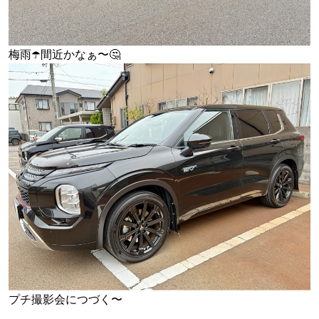
梅雨☂️間近かなぁ〜🤔
プチ撮影会につづく〜