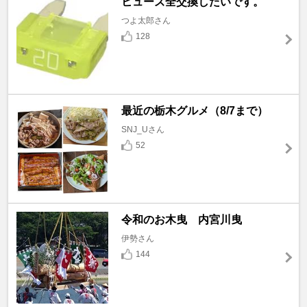
ヒューズ全交換したいです。
つよ太郎さん
128
最近の栃木グルメ（8/7まで）
SNJ_Uさん
52
令和のお木曳 内宮川曳
伊勢さん
144