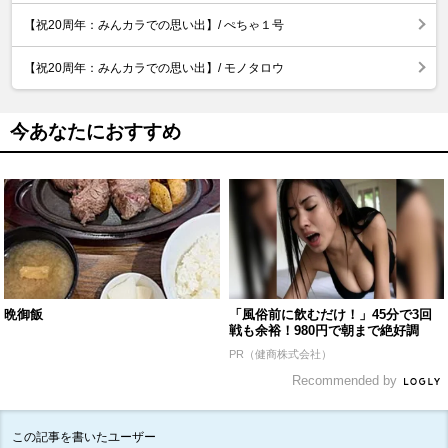
【祝20周年：みんカラでの思い出】/ ぺちゃ１号
【祝20周年：みんカラでの思い出】/ モノタロウ
今あなたにおすすめ
晩御飯
「風俗前に飲むだけ！」45分で3回
戦も余裕！980円で朝まで絶好調
PR（健商株式会社）
Recommended by
この記事を書いたユーザー