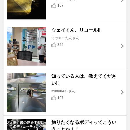
167
ウェイくん、リコール‼️
ミッキーたんさん
322
知っている人は、教えてくださ
い‼️
mimori431さん
197
触りたくなるボディってこうい
うことか！！