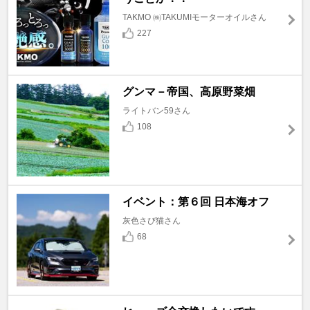
TAKMO ㈱TAKUMIモーターオイルさん
227
グンマ－帝国、高原野菜畑
ライトバン59さん
108
イベント：第６回 日本海オフ
灰色さび猫さん
68