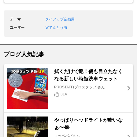
テーマ
タイアップ企画用
ユーザー
Ｗてんとう虫
ブログ人気記事
拭くだけで艶！傷も目立たなく
なる新しい時短洗車ウェット
PROSTAFF(プロスタッフ)さん
314
やっぱりヘッドライトが暗いな
ぁ〜😂
コッペパパさん