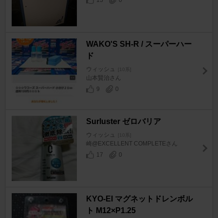
13
0
WAKO'S SH-R / スーパーハー
ド
ウィッシュ
[10系]
山本賢治さん
9
0
Surluster ゼロバリア
ウィッシュ
[10系]
崎@EXCELLENT COMPLETEさん
17
0
KYO-EI マグネットドレンボル
ト M12×P1.25