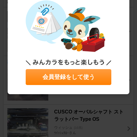
DUNLOP SP SPORT MAXX 06
0+ 205/50R17
ウィッシュ
[10系]
TETSU184さん
21
トヨタ(純正) シフトレバーノブ
33504-68040-B0
会員登録をして使う
ウィッシュ
[10系]
ひらっぴさん
25
CUSCO オーバルシャフト スト
ラットバー Type OS
ウィッシュ
[10系]
ｳｲｯｼｭﾀﾛｰさん