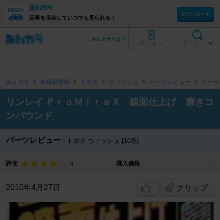
ダウンロード
記事を保存していつでも見られる！
みんカラとは？
ログイン
メニュー
みんカラ
車種別情報
トヨタ
ウィッシュ
パーツレビュー
カーケ
リンレイ ＰｒｏＭｉｒａＸ 鏡面仕上げ 磨きコ
ンパウンド
パーツレビュー
トヨタ ウィッシュ [10系]
4
評価
購入価格
-
2010年4月27日
クリップ