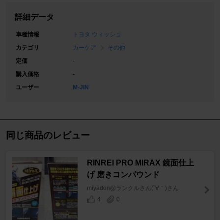
詳細データ
車種情報
トヨタ ウィッシュ
カテゴリ
カーケア
その他
定価
-
購入価格
-
ユーザー
M-JIN
同じ商品のレビュー
RINREI PRO MIRAX 鏡面仕上
げ 磨きコンパウンド
miyadon@ランクルさん(´∀｀)さん
4
0