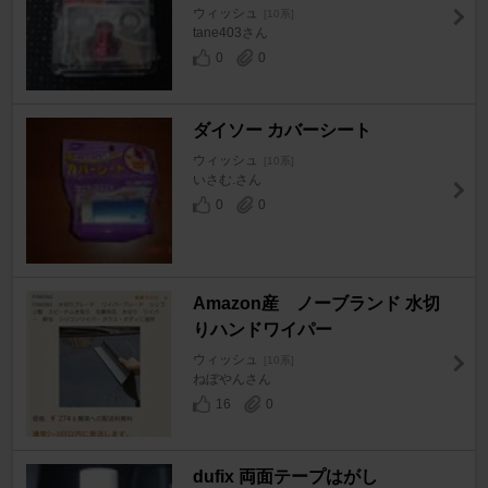
ウィッシュ
[10系]
tane403さん
0
0
ダイソー カバーシート
ウィッシュ
[10系]
いさむ.さん
0
0
Amazon産 ノーブランド 水切
りハンドワイパー
ウィッシュ
[10系]
ねぼやんさん
16
0
dufix 両面テープはがし