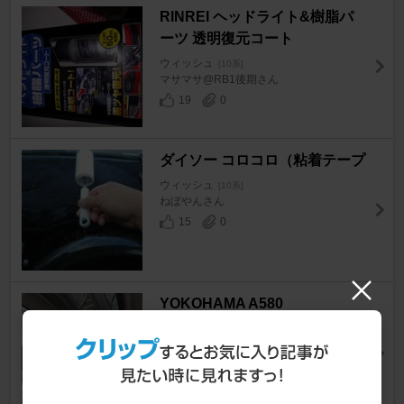
RINREI ヘッドライト&樹脂パ
ーツ 透明復元コート
ウィッシュ
[10系]
マサマサ@RB1後期さん
19
0
ダイソー コロコロ（粘着テープ
ウィッシュ
[10系]
ねぼやんさん
15
0
YOKOHAMA A580
ウィッシュ
[10系]
FivePawnsさん
6