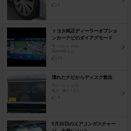
1
トヨタ純正ディーラーオプショ
ンカーナビのダイアグモード
ウィッシュ
[10系]
SQUAREさん
23
壊れたナビからディスク救出
ウィッシュ
[10系]
角力 灘之介さん
5
5月20日のエアコンガスチャー
ジ…今更(;´･ω･`)