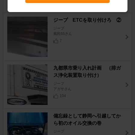
6
ジープ ETCを取り付けろ ②
ジープ
風民55さん
7
九都県市乗り入れ計画 （排ガ
ス浄化装置取り付け）
ジープ
アガサさん
104
備忘録として静岡へ引越してか
ら初のオイル交換の巻
ジープ