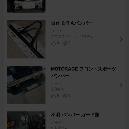
自作 自作Aバンパー
ジープ
スコスコフィールド53さん
9
2
MOTORAGE フロントスポーツ
バンパー
ジープ
志伸さん
5
0
不明 バンパー ガード類
ジープ
のりぼさん