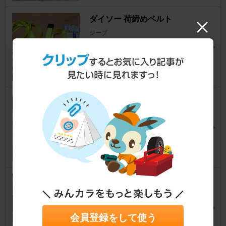
ダイソー 荷締めベルト
ジープ
ワイルド？らっぴーさん
2
DENSO ウォッシャーポンプ
ジープ
ワイルド？らっぴーさん
3
三菱自動車(純正) クラッチハウ
ジングカバー
ジープ
ゲットー グルーヴさん
会員登録をして使う