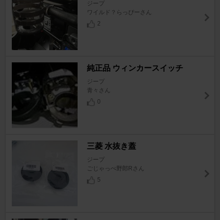
ジープ
ワイルド？らっぴーさん
2
純正品 ウィンカースイッチ
ジープ
青々さん
0
三菱 水抜き蓋
ジープ
ごじゃっぺ野郎Rさん
5