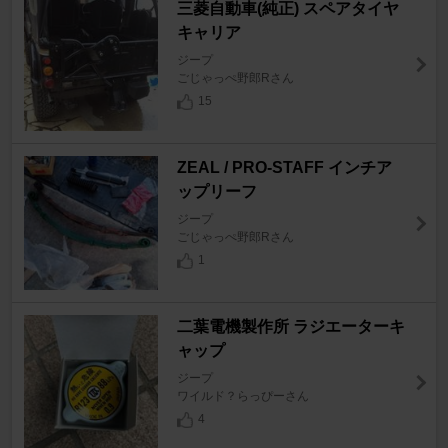
三菱自動車(純正) スペアタイヤ
キャリア
ジープ
ごじゃっぺ野郎Rさん
15
ZEAL / PRO-STAFF インチア
ップリーフ
ジープ
ごじゃっぺ野郎Rさん
1
二葉電機製作所 ラジエーターキ
ャップ
ジープ
ワイルド？らっぴーさん
4