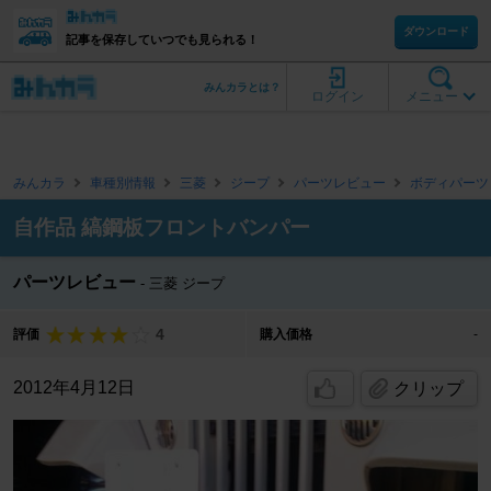
ダウンロード
記事を保存していつでも見られる！
みんカラとは？
ログイン
メニュー
みんカラ
車種別情報
三菱
ジープ
パーツレビュー
ボディパーツ
自作品 縞鋼板フロントバンパー
パーツレビュー
三菱 ジープ
4
評価
購入価格
-
2012年4月12日
クリップ