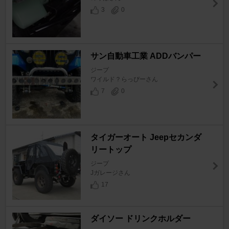
3
0
サン自動車工業 ADDバンパー
ジープ
ワイルド？らっぴーさん
7
0
タイガーオート Jeepセカンダ
リートップ
ジープ
Jガレージさん
17
ダイソー ドリンクホルダー