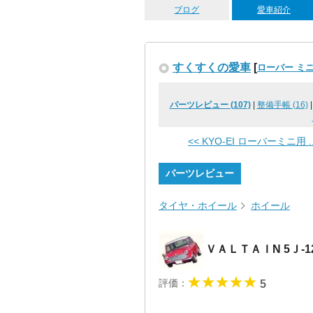
ブログ
愛車紹介
すくすくの愛車
[
ローバー ミ
パーツレビュー (107)
|
整備手帳 (16)
<< KYO-EI ローバーミニ用 ..
パーツレビュー
タイヤ・ホイール
ホイール
ＶＡＬＴＡＩN 5Ｊ-
評価：
5