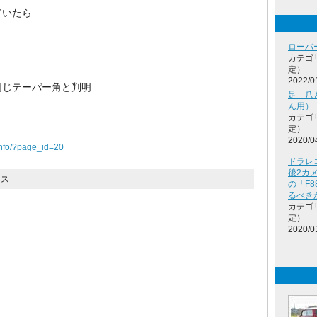
ていたら
ローバ
カテゴ
定）
2022/0
同じテーパー角と判明
足 爪
ん用）
カテゴ
定）
2020/0
info/?page_id=20
ドラレ
後2カ
イス
の「F8
るべき
カテゴ
定）
2020/0