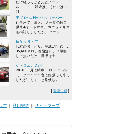
だけ経ってほとんどノーマ
ル・・・。 最近は、それではい
け ...
モグ (日産 NV100クリッパー)
仕事用で、購入。 人生初の軽自
動車➕オートマ車。 マニュアル車
も検討しましたが、 クラッ ...
日産 シルビア
Ｋ君のお下がり。平成14年式 1
35,600キロ。修復無し。※修復
して無いだけ。目指せ大 ...
シトロエン DS4
2018年1月に納車。 ローバーの
ミニクーパー１台で頑張って来ま
したが、ちょっと酷使しす ...
[
愛車一覧
]
ルプ
｜
利用規約
｜
サイトマップ