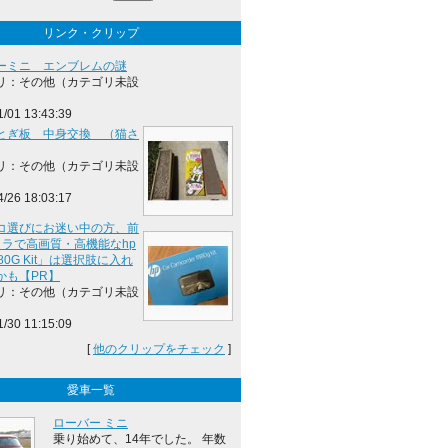
リンク・クリップ
ーミニ エンブレムの謎
リ：その他（カテゴリ未設
1/01 13:43:39
とぎ板 中身交換 （猫さ
リ：その他（カテゴリ未設
4/26 18:03:17
コ選びにお迷い中の方、前
メラで高画質・高機能なhp
80G Kit」は選択肢に入れ
かも【PR】
リ：その他（カテゴリ未設
1/30 11:15:09
[
他のクリップをチェック
]
愛車一覧
ローバー ミニ
乗り始めて、14年でした。 年数