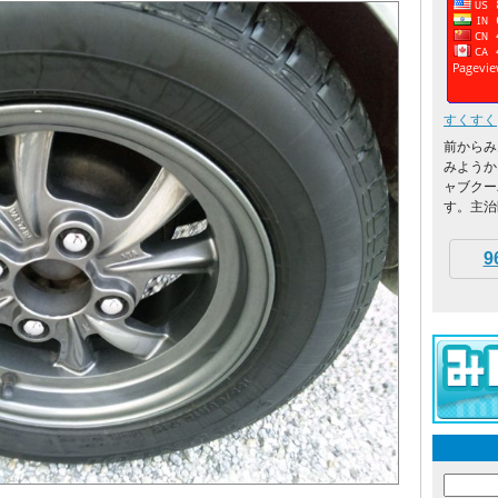
すくすく
前からみ
みようか
ャブクー
す。主治医
9