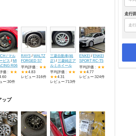
走行
ECH / マル
RAYS
/
WALTZ
三菱自動車(純
ENKEI
/
ENKEI
ービス
/
MI
FORGED S7
正)
/
三菱純正ア
SPORT RC-T5
ACING R06
ルミホイール
平均評価 :
★★
平均評価 :
★★
評価 :
★★
★★
4.83
平均評価 :
★★
★★
4.77
4.60
レビュー:316件
★★
4.31
レビュー:324件
ュー:30件
レビュー:713件
アップ