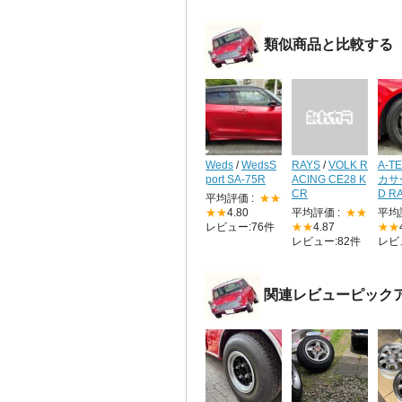
類似商品と比較する
Weds
/
WedsS
RAYS
/
VOLK R
A-T
port SA-75R
ACING CE28 K
カサ
CR
D R
平均評価 :
★★
★★
4.80
平均評価 :
★★
平均
レビュー:76件
★★
4.87
★★
レビュー:82件
レビ
関連レビューピック