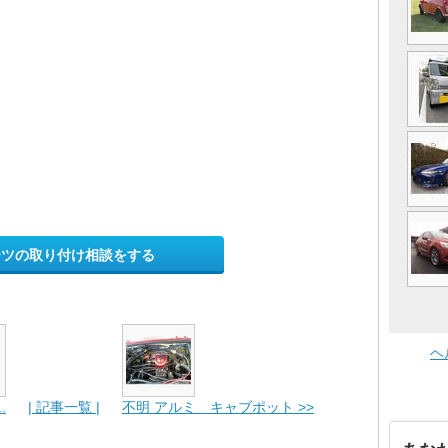
ーツの取り付け相談をする
ヘ
.
| 記事一覧 |
不明 アルミ キャブポット >>