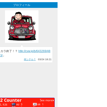
プロフィール
んカラ終了！？
http://cvw.jp/b/643269/48
3/
」
何シテル？
03/24 18:21