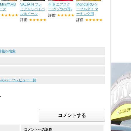
Mini専用8
VALTAIN プレ
不明 エアスク
MonotaRO ケ
ーク
ミアムリバイバ
ープ(ゾウの耳)
ーブルタイ マ
ルホイール
ーキング用
:
★★★★★
評価:
★★★★★
評価:
★★★★★
評価:
★★★★★
 の情報を検索
イールのパーツレビュー一覧
ト
コメントする
コメントへの返答