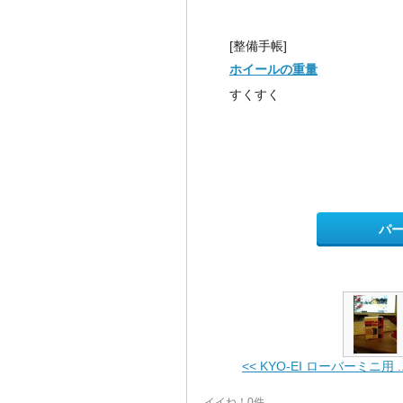
[整備手帳]
ホイールの重量
すくすく
パ
<< KYO-EI ローバーミニ用 ..
イイね！0件