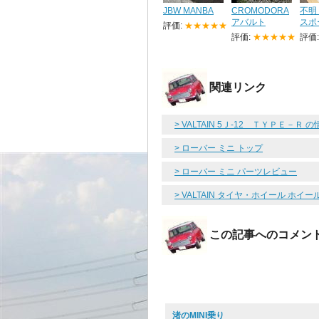
JBW MANBA
CROMODORA
不明 
アバルト
スポ
評価:
★★★★★
評価:
★★★★★
評価
関連リンク
> VALTAIN 5Ｊ-12 ＴＹＰＥ－Ｒ
> ローバー ミニ トップ
> ローバー ミニ パーツレビュー
> VALTAIN タイヤ・ホイール ホ
この記事へのコメン
渚のMINI乗り