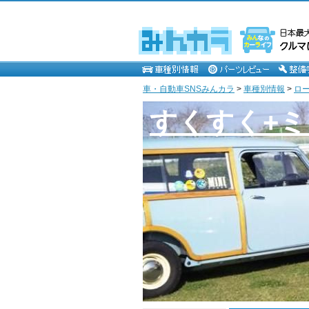
車・自動車SNSみんカラ
>
車種別情報
>
ロ
すくすく+