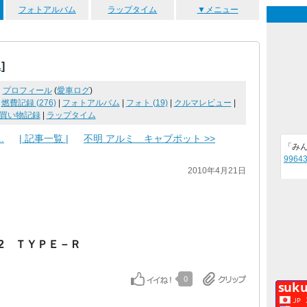
フォトアルバム
ラップタイム
▼メニュー
]
ニ
プロフィール
(
愛車ログ
)
|
燃費記録 (276)
|
フォトアルバム
|
フォト (19)
|
クルマレビュー
|
買い物記録
|
ラップタイム
.
| 記事一覧 |
不明 アルミ キャブポット >>
「み
99643
2010年4月21日
12 ＴＹＰＥ－Ｒ
0