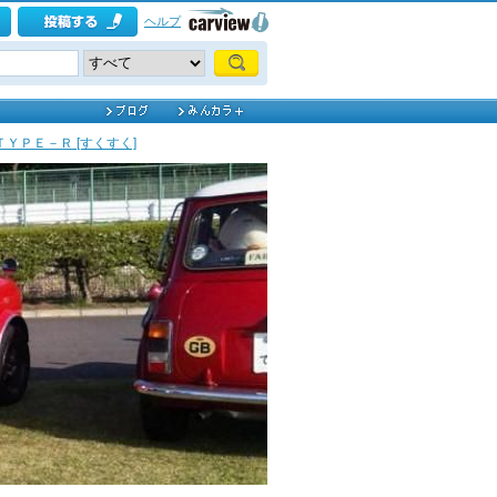
ヘルプ
2 ＴＹＰＥ－Ｒ [すくすく]