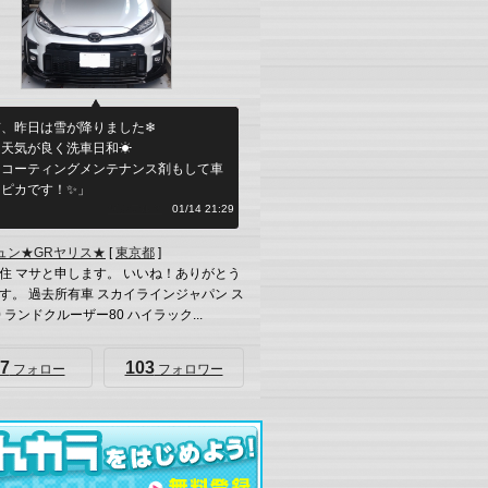
京、昨日は雪が降りました❄
天気が良く洗車日和☀︎
スコーティングメンテナンス剤もして車
カピカです！✨」
何シテル？
01/14 21:29
ュン★GRヤリス★
[
東京都
]
住 マサと申します。 いいね！ありがとう
す。 過去所有車 スカイラインジャパン ス
 ランドクルーザー80 ハイラック...
7
103
フォロー
フォロワー