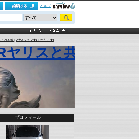
ヘルプ
てみる編 [マサ&ジュン★GRヤリス★]
 GRヤリスと共に
プロフィール