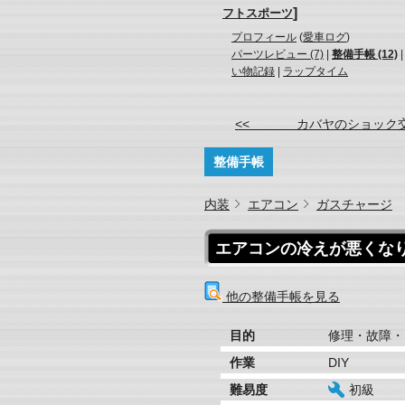
]
フトスポーツ
プロフィール
(
愛車ログ
)
パーツレビュー (7)
|
整備手帳 (12)
い物記録
|
ラップタイム
<< カバヤのショック
整備手帳
内装
エアコン
ガスチャージ
エアコンの冷えが悪くなり
他の整備手帳を見る
目的
修理・故障・
作業
DIY
難易度
初級