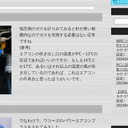
低圧側のガスを計りみてみると針が青い範
囲内なのでガスを充填する必要はない正常
WRC
ですね
Rヤリ
(参考)
カテゴ
エアコンの吹き出し口の温度が9℃～12℃の
設定）
2024/1
近辺であればいいのですが、もしも16℃と
RCに
か17℃、あるいはそれ以上の温度の風が吹
取り付
き出しているのであれば、これはエアコン
カテゴ
設定）
の不具合と思ったほうがいいです。
2023/0
【GR
カテゴ
設定）
2023/0
でなわけで、ワコーズのパワーエアコンプ
ラスを入れてみました。