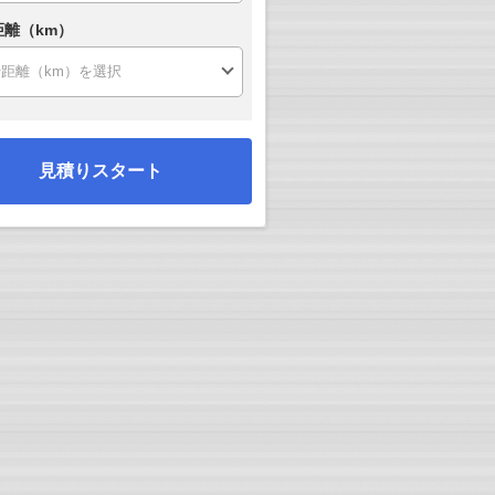
距離（km）
見積りスタート