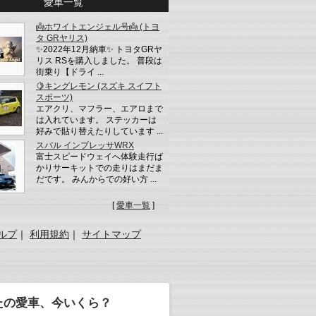
愛車一覧
👼ホワイトエンジェル号👼 (トヨ
タ GRヤリス)
✨2022年12月納車✨ トヨタGRヤ
リス RSを購入しました。 普段は
街乗り【ドライ ...
🍋キングレモン (スズキ スイフト
スポーツ)
エアクリ、マフラー、エアロまで
は入れています。 ステッカーは
好みで貼り替えたりしています ...
スバル インプレッサWRX
富士スピードウェイへ体験走行ば
かりサーキットでの走りはまだま
だです。 みんからでの好い方 ...
[
愛車一覧
]
ルプ
｜
利用規約
｜
サイトマップ
たの愛車、今いくら？