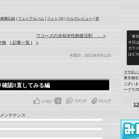
|
燃費記録
|
フォトアルバム
|
フォト (3)
|
クルマレビュー
|
買
ワコーズの冷却水性能復活剤 ... >
「東
今日は
交換
| 記事一覧 |
>
ガラ
はピ
作業日：2021年8月11日
マサ&ジ
東京都在
ございま
確認‼️直してみる編
ープラ70
0
12
メンテナンス