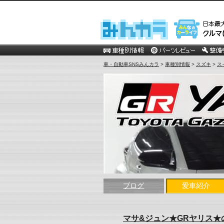
車・自動車SNSみんカラ
>
車種別情報
>
スズキ
>
ス
ブログ
愛車紹介
マサ&ジュン★GRヤリス★の