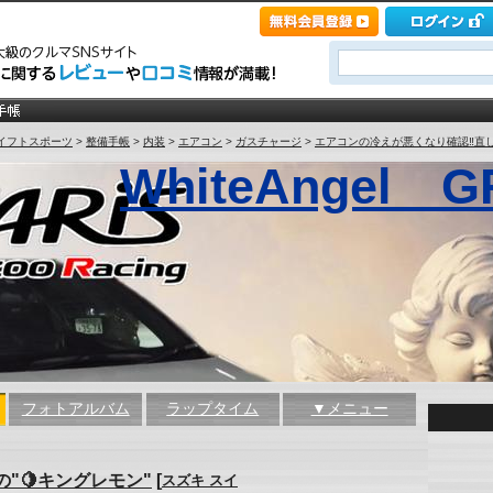
イフトスポーツ
>
整備手帳
>
内装
>
エアコン
>
ガスチャージ
>
エアコンの冷えが悪くなり確認‼️直し
WhiteAngel
フォトアルバム
ラップタイム
▼メニュー
"🍋キングレモン"
[
スズキ スイ