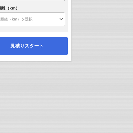
距離（km）
見積りスタート