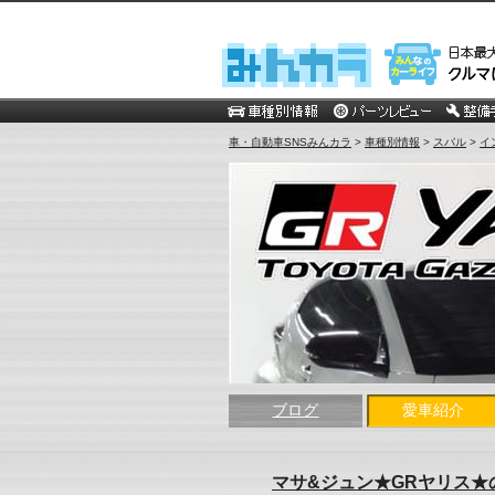
車・自動車SNSみんカラ
>
車種別情報
>
スバル
>
イ
ブログ
愛車紹介
マサ&ジュン★GRヤリス★