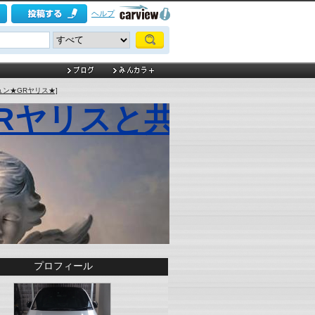
ヘルプ
ュン★GRヤリス★]
 GRヤリスと共に
プロフィール