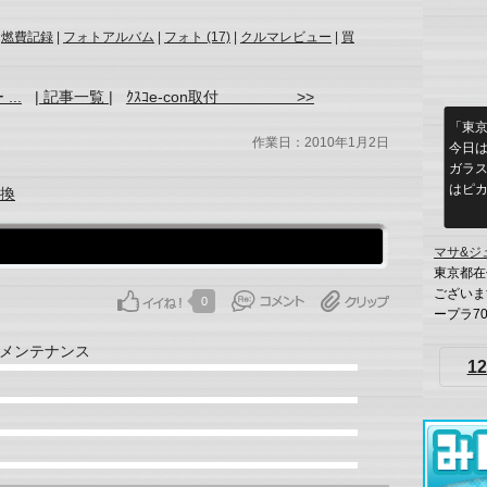
|
燃費記録
|
フォトアルバム
|
フォト (17)
|
クルマレビュー
|
買
...
| 記事一覧 |
ｸｽｺe-con取付 >>
「東
作業日：2010年1月2日
今日は
ガラ
はピ
換
マサ&ジ
東京都在
ございま
0
ープラ70
メンテナンス
12