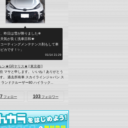
京、昨日は雪が降りました❄
天気が良く洗車日和☀︎
スコーティングメンテナンス剤もして車
カピカです！✨」
何シテル？
01/14 21:29
ュン★GRヤリス★
[
東京都
]
住 マサと申します。 いいね！ありがとう
す。 過去所有車 スカイラインジャパン ス
 ランドクルーザー80 ハイラック...
7
103
フォロー
フォロワー