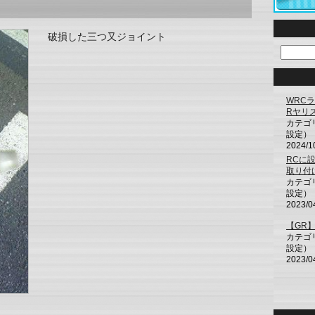
破損した三つ又ジョイント
WRC
Rヤリ
カテゴ
設定）
2024/1
RCに
取り付
カテゴ
設定）
2023/0
【GR
カテゴ
設定）
2023/0