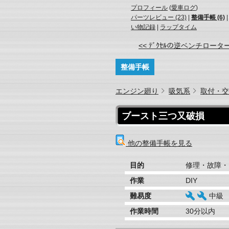
プロフィール
(
愛車ログ
)
パーツレビュー (23)
|
整備手帳 (6)
い物記録
|
ラップタイム
<< ﾃﾞｸｾﾙの逆ベンチローター 
整備手帳
エンジン廻り
吸気系
取付・交
ブースト三つ又破損
他の整備手帳を見る
目的
修理・故障・
作業
DIY
難易度
中級
作業時間
30分以内