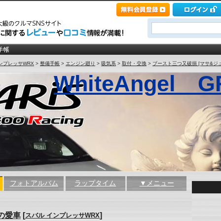
ンプレッサWRX
>
整備手帳
>
エンジン廻り
>
吸気系
>
取付・交換
>
ブースト三つ又破損 [マサ&ジ
WhiteAngel
フォトアルバム
ラップタイム
▼メニュー
の愛車
[
]
スバル インプレッサWRX