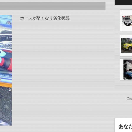
ホースが堅くなり劣化状態
ヘ
あな