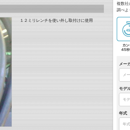
複数社
調べよ
１２ミリレンチを使い外し取付けに使用
メー
モデ
年式