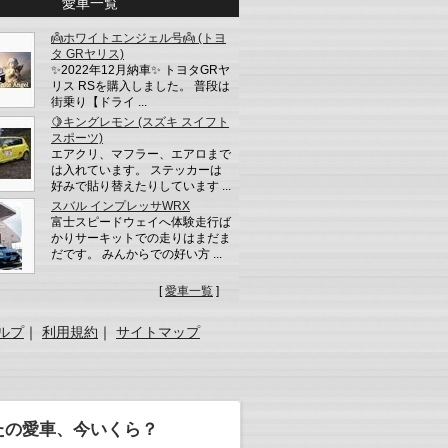
愛車一覧
👼ホワイトエンジェル号👼 (トヨ
タ GRヤリス)
✨2022年12月納車✨ トヨタGRヤ
リス RSを購入しました。 普段は
街乗り【ドライ ...
🍋キングレモン (スズキ スイフト
スポーツ)
エアクリ、マフラー、エアロまで
は入れています。 ステッカーは
好みで貼り替えたりしています ...
スバル インプレッサWRX
富士スピードウェイへ体験走行ば
かりサーキットでの走りはまだま
だです。 みんからでの好い方 ...
[
愛車一覧
]
ルプ
｜
利用規約
｜
サイトマップ
たの愛車、今いくら？