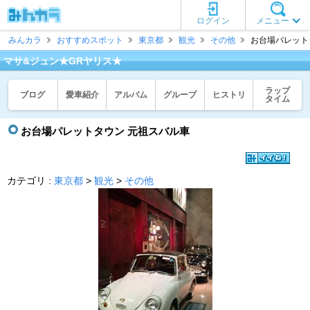
ログイン
メニュー
みんカラ
おすすめスポット
東京都
観光
その他
お台場パレットタ
マサ&ジュン★GRヤリス★
ラップ
ブログ
愛車紹介
アルバム
グループ
ヒストリ
タイム
お台場パレットタウン 元祖スバル車
カテゴリ :
東京都
>
観光
>
その他