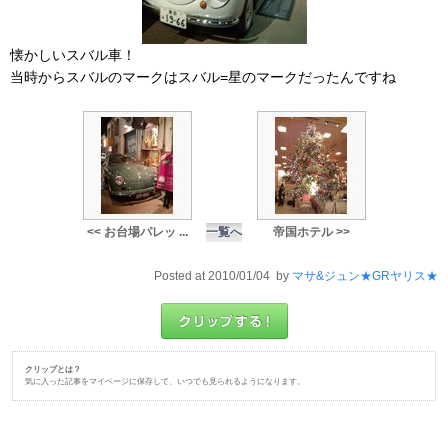
懐かしいスバル車！
当時からスバルのマークはスバル=星のマークだったんですね
<< お台場パレッ ...
一覧へ
帝国ホテル >>
Posted at 2010/01/04 by
マサ&ジュン★GRヤリス★
クリップとは？
気に入った記事をマイページに保存して、いつでも見られるようになります。