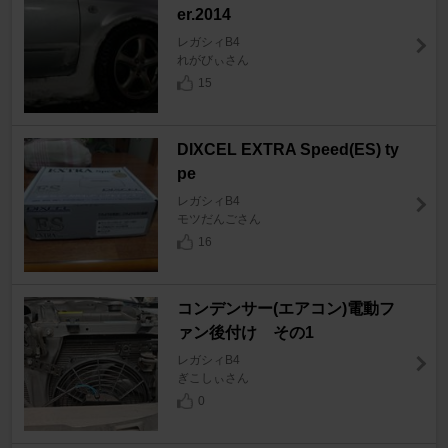
er.2014
レガシィB4
れがびぃさん
15
DIXCEL EXTRA Speed(ES) ty
pe
レガシィB4
モツだんごさん
16
コンデンサー(エアコン)電動フ
ァン後付け その1
レガシィB4
ぎこしぃさん
0