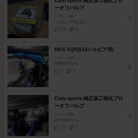
Coto sports 純正加工強化ブロ
ーオフバルブ
レガシィB4
くろねこ＠BL5さん
23
0
HKS SQV(S14シルビア用)
レガシィB4
唯輝BP5Dさん
1
1
Coto sports 純正加工強化ブロ
ーオフバルブ
レガシィB4
grosswaldさん
12
1