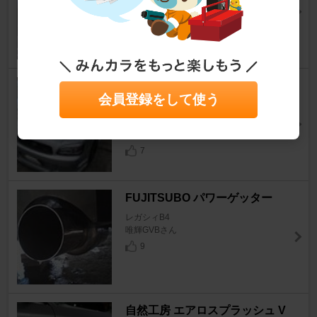
レガシィB4
紅葉おろしさん
14
フレンズさんオリジナル？ /
会員登録をして使う
ワンオフエアロボンネット
レガシィB4
スバのりさん
7
FUJITSUBO パワーゲッター
レガシィB4
唯輝GVBさん
9
自然工房 エアロスプラッシュ V