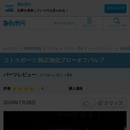
ダウンロード
記事を保存していつでも見られる！
みんカラとは？
ログイン
メニュー
みんカラ
車種別情報
スバル
レガシィB4
パーツレビュー
過給
コトスポーツ 純正強化ブローオフバルブ
パーツレビュー
スバル レガシィB4
4
評価
購入価格
-
2010年7月28日
クリップ