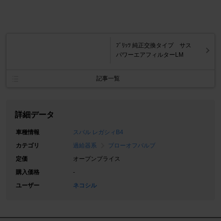
ﾌﾞﾘｯﾂ 純正交換タイプ サス
パワーエアフィルターLM
記事一覧
詳細データ
車種情報
スバル レガシィB4
カテゴリ
過給器系
ブローオフバルブ
定価
オープンプライス
購入価格
-
ユーザー
ネコシル