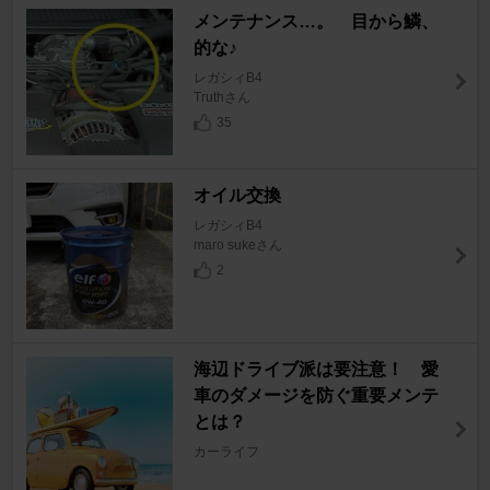
メンテナンス…。 目から鱗、
的な♪
レガシィB4
Truthさん
35
オイル交換
レガシィB4
maro sukeさん
2
海辺ドライブ派は要注意！ 愛
車のダメージを防ぐ重要メンテ
とは？
カーライフ