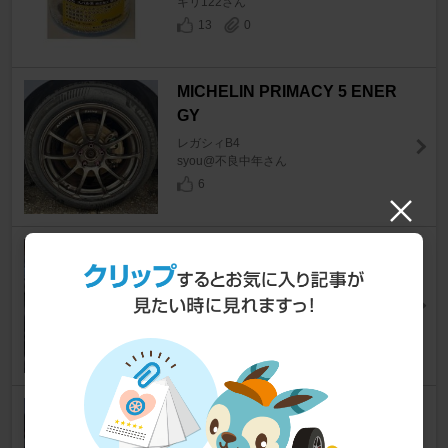
キリ122さん
13
0
MICHELIN PRIMACY 5 ENER
GY
レガシィB4
syou@不良中年さん
6
CRIMSON RACING SPARCO
D-spec Stage1
レガシィB4
レアンさん
0
スバル(純正) GDB用ブレンボキ
ャリパー