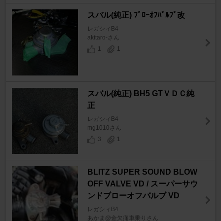
スバル(純正) ﾌﾞﾛｰｵﾌﾊﾞﾙﾌﾞ改
レガシィB4
akitaro-さん
1
1
スバル(純正) BH5 GTＶＤＣ純
正
レガシィB4
mg1010さん
3
1
BLITZ SUPER SOUND BLOW
OFF VALVE VD / スーパーサウ
ンドブローオフバルブ VD
レガシィB4
あかま@金欠痛車乗りさん