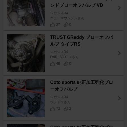
ンドブローオフバルブ VD
レガシィB4
ニューマウンテンさん
27
0
TRUST GReddy ブローオフバ
ルブ タイプRS
レガシィB4
FAIRLADY_Ｊさん
48
0
Coto sports 純正加工強化ブロ
ーオフバルブ
レガシィB4
ツジドウさん
72
2