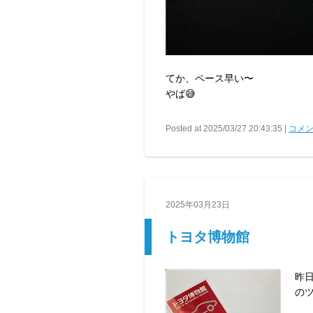
てか、ペース早い〜
やば😅
Posted at 2025/03/27 20:43:35 |
コメン
2025年03月23日
トヨタ博物館
昨日
の