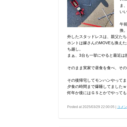
ま
い
午
換
外したスタッドレスは、親父たち
ホントは嫁さんのMOVEも換え
ち越し。
まぁ、3台も一挙にやると最近は
そのまま実家で昼食を食べ、その
その後帰宅してモンハンやってま
夕食の時間まで爆睡してましたｗ
何年か後にはＧＳとかでやっても
Posted at 2025/03/29 22:00:05 |
コメン