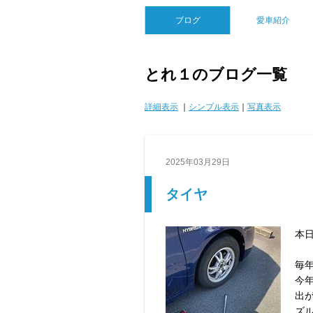
ブログ
愛車紹介
とれ１のブログ一覧
詳細表示
｜
シンプル表示
｜
写真表示
2025年03月29日
タイヤ
本
毎
今
出
ズ