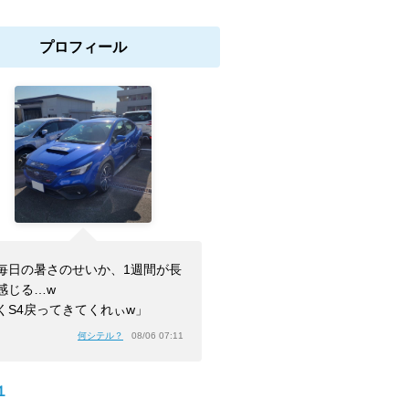
プロフィール
毎日の暑さのせいか、1週間が長
感じる…w
くS4戻ってきてくれぃw」
何シテル？
08/06 07:11
１