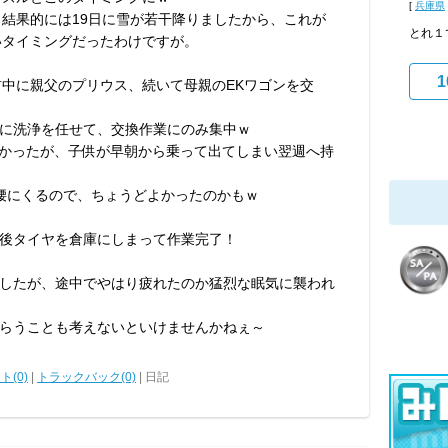
[
兵庫県
、結果的には19日に雪が若干降りましたから、これが
とれ１
いタイミングだったわけですが。
1
前中に親父のプリウス、続いて母親のEKワゴンを交
。
に洗浄を任せて、交換作業にのみ集中ｗ
たかったが、子供が早朝から乗って出てしまい翌週へ持
腰にくるので、ちょうどよかったのかもｗ
後タイヤを倉庫にしまって作業完了！
したが、途中でやはり疲れたのか猛烈な眠気に襲われ
らうことも考えないといけませんかねぇ～
ト(0)
|
トラックバック(0)
| 日記