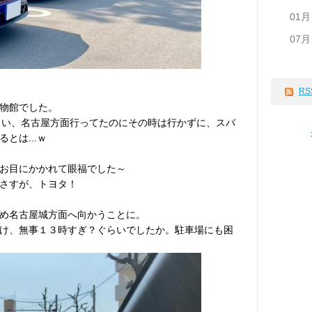
01月
07月
RS
物館でした。
ぐらい、名古屋方面行ってたのにその時は行かずに、スバ
とは...ｗ
お目にかかれて眼福でした～
さすが、トヨタ！
め名古屋城方面へ向かうことに。
抜け、無事１３時すぎ？ぐらいでしたか。駐車場にも困