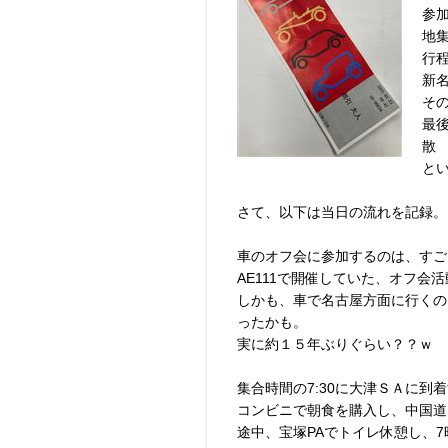
参
地
行程
新名
そ
最
散
と
さて、以下は当日の流れを記録。
車のオフ会に参加するのは、すご
AE111で開催していた、オフ会
しかも、車で名古屋方面に行くの
ったかも。
実に約１５年ぶりぐらい？？ｗ
集合時間の7:30に大津ＳＡに到着
コンビニで朝食を購入し、中国道
途中、宝塚PAでトイレ休憩し、