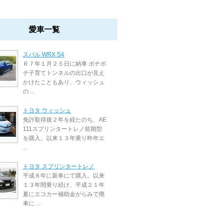
愛車一覧
スバル WRX S4
Ｒ７年１月２５日に納車 ボチボ
チ子育てトンネルの出口が見え
かけたこともあり、ウィッシュ
の ...
トヨタ ウィッシュ
免許取得後２年を経たのち、AE
111スプリンタートレノ前期型
を購入。以来１３年乗り昨年エ
...
トヨタ スプリンタートレノ
平成８年に新車にて購入。以来
１３年間乗り続け、平成２１年
夏にエコカー補助金がらみで廃
車に ...