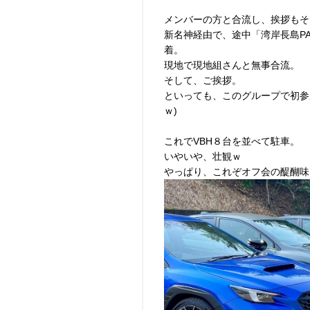
メンバーの方と合流し、挨拶もそ
新名神経由で、途中「湾岸長島P
着。
現地で現地組さんと無事合流。
そして、ご挨拶。
といっても、このグループで初参加
ｗ)
これでVBH８台を並べて駐車。
いやいや、壮観ｗ
やっぱり、これぞオフ会の醍醐味