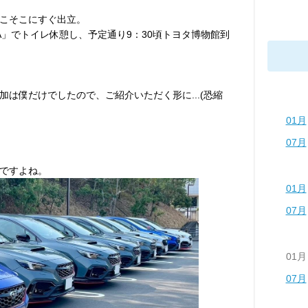
こそこにすぐ出立。
A」でトイレ休憩し、予定通り9：30頃トヨタ博物館到
は僕だけでしたので、ご紹介いただく形に...(恐縮
01月
07月
ですよね。
01月
07月
01月
07月