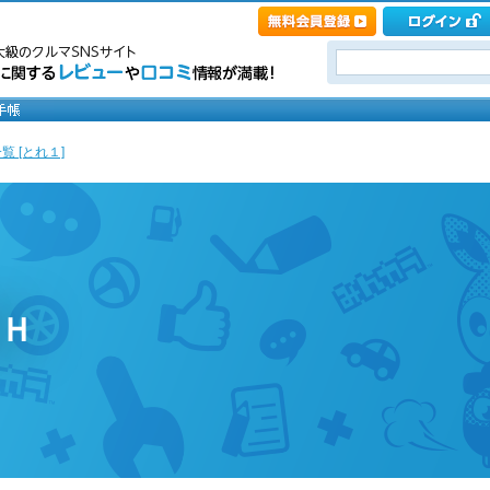
覧 [とれ１]
ＢＨ