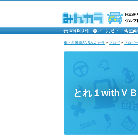
車・自動車SNSみんカラ
>
ブログ
>
ブログ一
とれ１withＶ