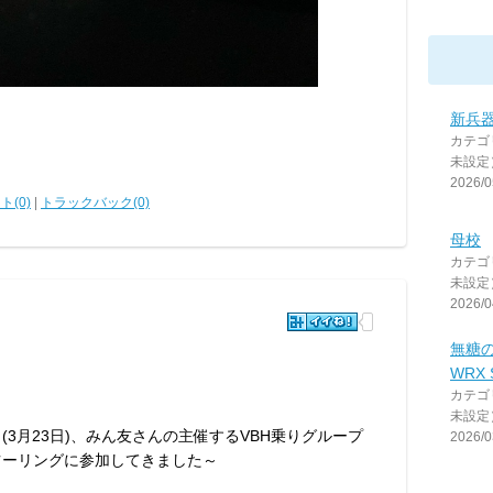
新兵
カテゴ
未設定
2026/0
ト(0)
|
トラックバック(0)
母校
カテゴ
未設定
2026/0
無糖
WRX 
カテゴ
未設定
(3月23日)、みん友さんの主催するVBH乗りグループ
2026/0
ツーリングに参加してきました～