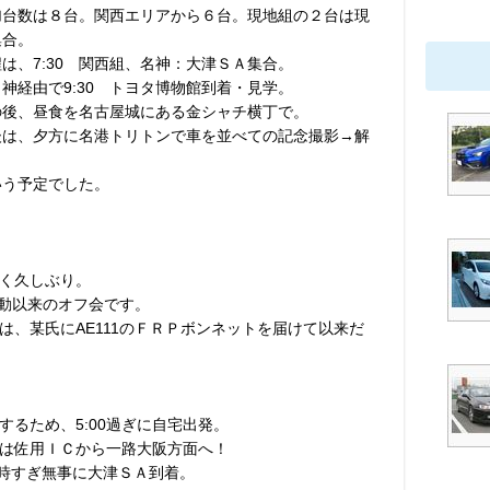
加台数は８台。関西エリアから６台。現地組の２台は現
集合。
は、7:30 関西組、名神：大津ＳＡ集合。
神経由で9:30 トヨタ博物館到着・見学。
の後、昼食を名古屋城にある金シャチ横丁で。
後は、夕方に名港トリトンで車を並べての記念撮影→解
いう予定でした。
く久しぶり。
活動以来のオフ会です。
は、某氏にAE111のＦＲＰボンネットを届けて以来だ
するため、5:00過ぎに自宅出発。
は佐用ＩＣから一路大阪方面へ！
7時すぎ無事に大津ＳＡ到着。