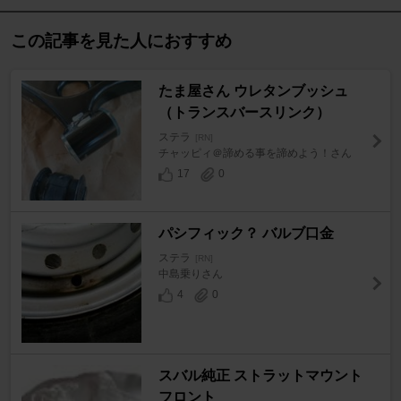
この記事を見た人におすすめ
たま屋さん ウレタンブッシュ
（トランスバースリンク）
ステラ
[RN]
チャッピィ＠諦める事を諦めよう！さん
17
0
パシフィック？ バルブ口金
ステラ
[RN]
中島乗りさん
4
0
スバル純正 ストラットマウント
フロント