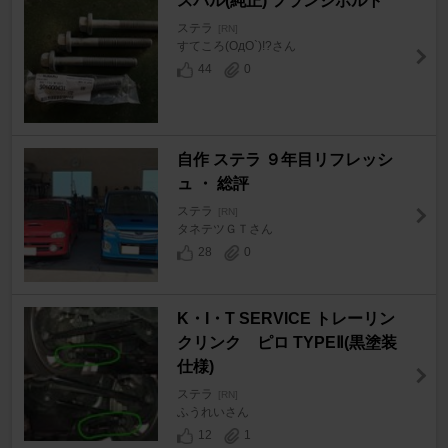
スバル(純正) フランジボルト
ステラ
[RN]
すてころ(OдO`)!?さん
44
0
自作 ステラ ９年目リフレッシ
ュ ・ 総評
ステラ
[RN]
タネテツＧＴさん
28
0
K・I・T SERVICE トレーリン
クリンク ピロ TYPEⅡ(黒塗装
仕様)
ステラ
[RN]
ふうれいさん
12
1