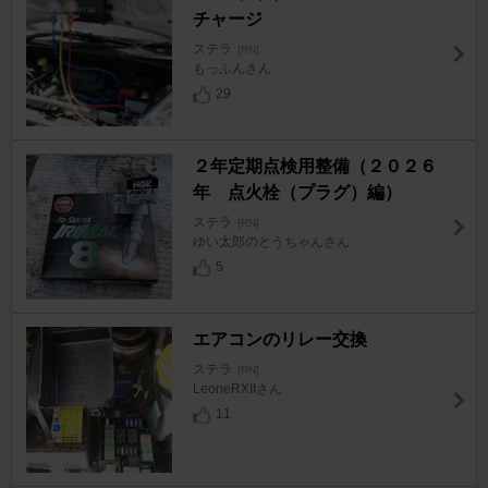
チャージ
ステラ
[RN]
もっふんさん
29
２年定期点検用整備（２０２６
年 点火栓（プラグ）編）
ステラ
[RN]
ゆい太郎のとうちゃんさん
5
エアコンのリレー交換
ステラ
[RN]
LeoneRXIIさん
11