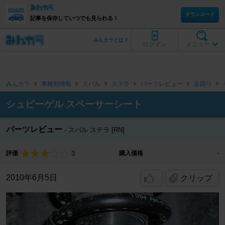
ダウンロード
記事を保存していつでも見られる！
みんカラとは？
ログイン
メニュー
みんカラ
車種別情報
スバル
ステラ
パーツレビュー
足回り
シュピーゲル スペーサーシート
パーツレビュー
スバル ステラ [RN]
3
評価
購入価格
-
2010年6月5日
クリップ