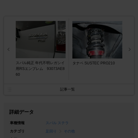
スバル純正 年代不明レガシイ
タナベ SUSTEC PRO210
用RSエンブレム 93073AE8
60
記事一覧
詳細データ
車種情報
スバル ステラ
カテゴリ
足回り
その他