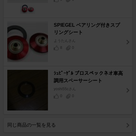
SPIEGEL ベアリング付きスプ
リングシート
ようたんさん
8
0
ｼｭﾋﾟｰｹﾞﾙ プロスペックネオ車高
調用スペーサーシート
yoshi55cさん
0
0
同じ商品の一覧を見る