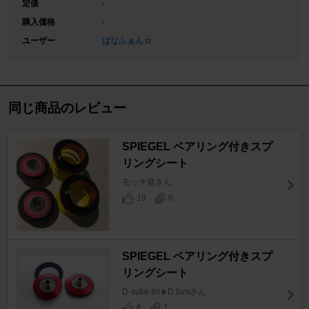
定価
-
購入価格
-
ユーザー
ぱなふぁん☆
同じ商品のレビュー
SPIEGEL ベアリング付きスプ
リングシート
モッチ君さん
19
0
SPIEGEL ベアリング付きスプ
リングシート
D-suke Ini★D famさん
6
1