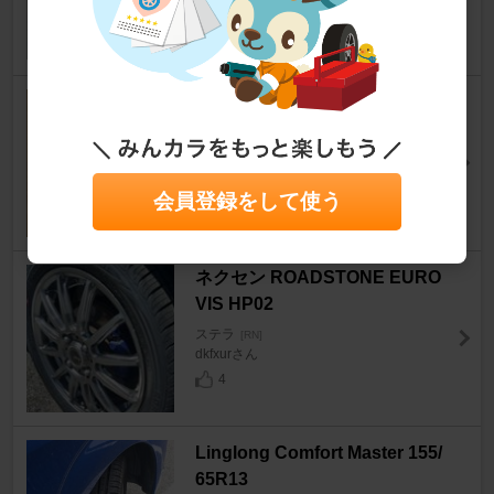
ステラ
[RN]
ちょいきもオヤジさん
11
ENEOS AC Treatment
ステラ
[RN]
シャイニングヤジさん
8
会員登録をして使う
ネクセン ROADSTONE EURO
VIS HP02
ステラ
[RN]
dkfxurさん
4
Linglong Comfort Master 155/
65R13