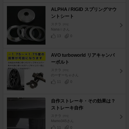
ALPHA / RIGID スプリングマウ
ントシート
ステラ
[RN]
Nana☆さん
13
0
AVO turboworld リアキャンバ
ーボルト
ステラ
[RN]
のーすーちゃさん
11
0
自作ストレーキ・その効果は？
ストレーキ自作
ステラ
[RN]
Mamo345さん
11
0