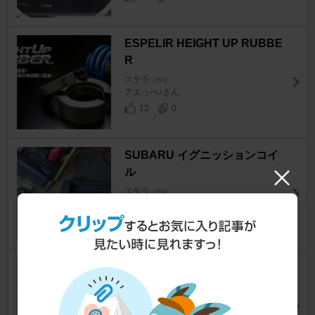
ESPELIR HEIGHT UP RUBBE
R
ステラ
[RN]
アエっぺ♪さん
12
0
SUBARU イグニッションコイ
ル
ステラ
[RN]
シャイニングヤジさん
7
BLITZ High Performance SUP
ER CHARGER PULLEY LOW
BOOST SET