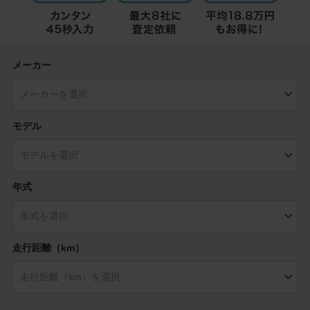
メーカー
モデル
年式
走行距離（km）