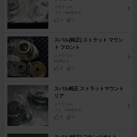
ステラ
[RN]
Ｊｓ kameさん
1
1
スバル(純正) ストラット マウン
ト フロント
ステラ
[RN]
5538さん
9
1
スバル純正 ストラットマウント
リア
ステラ
[RN]
Ｊｓ kameさん
0
0